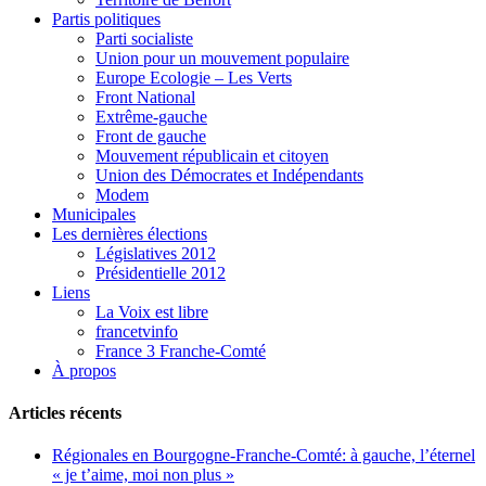
Partis politiques
Parti socialiste
Union pour un mouvement populaire
Europe Ecologie – Les Verts
Front National
Extrême-gauche
Front de gauche
Mouvement républicain et citoyen
Union des Démocrates et Indépendants
Modem
Municipales
Les dernières élections
Législatives 2012
Présidentielle 2012
Liens
La Voix est libre
francetvinfo
France 3 Franche-Comté
À propos
Articles récents
Régionales en Bourgogne-Franche-Comté: à gauche, l’éternel
« je t’aime, moi non plus »