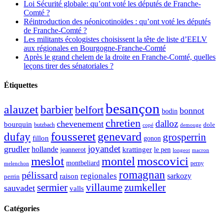
Loi Sécurité globale: qu’ont voté les députés de Franche-
Comté ?
Réintroduction des néonicotinoïdes : qu’ont voté les députés
de Franche-Comté ?
Les militants écologistes choisissent la tête de liste d’EELV
aux régionales en Bourgogne-Franche-Comté
Après le grand chelem de la droite en Franche-Comté, quelles
leçons tirer des sénatoriales ?
Étiquettes
besançon
alauzet
barbier
belfort
bonnot
bodin
chretien
dalloz
chevenement
bourquin
dole
butzbach
demouge
copé
fousseret
genevard
dufay
grosperrin
fillon
gonon
joyandet
grudler
hollande
krattinger
jeannerot
le pen
longeot
macron
meslot
moscovici
montel
montbeliard
perny
melenchon
romagnan
pélissard
regionales
raison
sarkozy
perrin
sermier
zumkeller
villaume
sauvadet
valls
Catégories