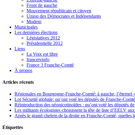
Front de gauche
Mouvement républicain et citoyen
Union des Démocrates et Indépendants
Modem
Municipales
Les dernières élections
Législatives 2012
Présidentielle 2012
Liens
La Voix est libre
francetvinfo
France 3 Franche-Comté
À propos
Articles récents
Régionales en Bourgogne-Franche-Comté: à gauche, l’éternel « 
Loi Sécurité globale: qu’ont voté les députés de Franche-Comté
Réintroduction des néonicotinoïdes : qu’ont voté les députés 
Les militants écologistes choisissent la tête de liste d’EELV 
Après le grand chelem de la droite en Franche-Comté, quelles leç
Étiquettes