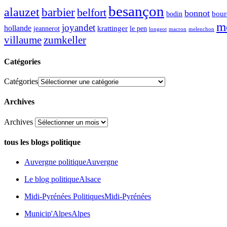
besançon
alauzet
barbier
belfort
bonnot
bour
bodin
m
joyandet
hollande
krattinger
jeannerot
le pen
longeot
macron
melenchon
zumkeller
villaume
Catégories
Catégories
Archives
Archives
tous les blogs politique
Auvergne politique
Auvergne
Le blog politique
Alsace
Midi-Pyrénées Politiques
Midi-Pyrénées
Municip'Alpes
Alpes