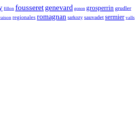
fousseret
genevard
y
grosperrin
grudler
fillon
gonon
romagnan
sermier
sauvadet
regionales
raison
sarkozy
valls