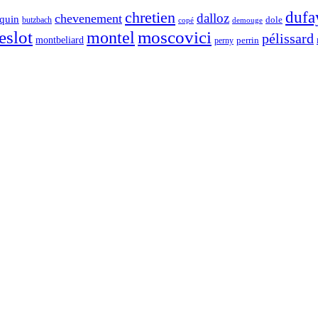
chretien
dufa
dalloz
chevenement
quin
dole
butzbach
demouge
copé
eslot
moscovici
montel
pélissard
montbeliard
perny
perrin