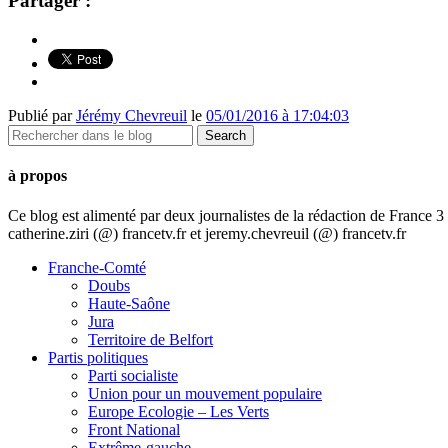
Partager :
Publié par
Jérémy Chevreuil
le
05/01/2016 à 17:04:03
à propos
Ce blog est alimenté par deux journalistes de la rédaction de France
catherine.ziri (@) francetv.fr et jeremy.chevreuil (@) francetv.fr
Franche-Comté
Doubs
Haute-Saône
Jura
Territoire de Belfort
Partis politiques
Parti socialiste
Union pour un mouvement populaire
Europe Ecologie – Les Verts
Front National
Extrême-gauche