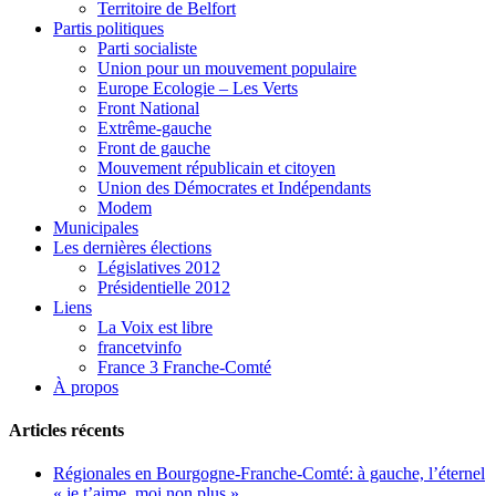
Territoire de Belfort
Partis politiques
Parti socialiste
Union pour un mouvement populaire
Europe Ecologie – Les Verts
Front National
Extrême-gauche
Front de gauche
Mouvement républicain et citoyen
Union des Démocrates et Indépendants
Modem
Municipales
Les dernières élections
Législatives 2012
Présidentielle 2012
Liens
La Voix est libre
francetvinfo
France 3 Franche-Comté
À propos
Articles récents
Régionales en Bourgogne-Franche-Comté: à gauche, l’éternel
« je t’aime, moi non plus »