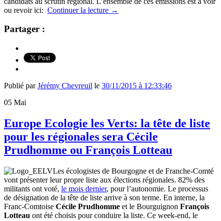
candidats au scrutin régional. L’ensemble de ces émissions est à voir
ou revoir ici:
Continuer la lecture
→
Partager :
Publié par
Jérémy Chevreuil
le
30/11/2015 à 12:33:46
05
Mai
Europe Ecologie les Verts: la tête de liste
pour les régionales sera Cécile
Prudhomme ou François Lotteau
Les écologistes de Bourgogne et de Franche-Comté
vont présenter leur propre liste aux élections régionales. 82% des
militants ont voté,
le mois dernier
, pour l’autonomie. Le processus
de désignation de la tête de liste arrive à son terme. En interne, la
Franc-Comtoise
Cécile Prudhomme
et le Bourguignon
François
Lotteau
ont été choisis pour conduire la liste. Ce week-end, le