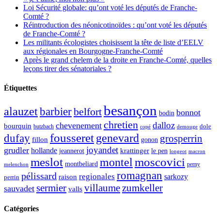
Loi Sécurité globale: qu’ont voté les députés de Franche-
Comté ?
Réintroduction des néonicotinoïdes : qu’ont voté les députés
de Franche-Comté ?
Les militants écologistes choisissent la tête de liste d’EELV
aux régionales en Bourgogne-Franche-Comté
Après le grand chelem de la droite en Franche-Comté, quelles
leçons tirer des sénatoriales ?
Étiquettes
besançon
alauzet
barbier
belfort
bonnot
bodin
chretien
dalloz
chevenement
bourquin
dole
butzbach
demouge
copé
fousseret
genevard
dufay
grosperrin
fillon
gonon
joyandet
grudler
hollande
krattinger
jeannerot
le pen
longeot
macron
meslot
moscovici
montel
montbeliard
perny
melenchon
romagnan
pélissard
regionales
raison
sarkozy
perrin
sermier
zumkeller
villaume
sauvadet
valls
Catégories