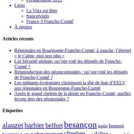
Liens
La Voix est libre
francetvinfo
France 3 Franche-Comté
À propos
Articles récents
Régionales en Bourgogne-Franche-Comté: à gauche, l’éternel
« je t’aime, moi non plus »
Loi Sécurité globale: qu’ont voté les députés de Franche-
Comté ?
Réintroduction des néonicotinoïdes : qu’ont voté les députés
de Franche-Comté ?
Les militants écologistes choisissent la tête de liste d’EELV
aux régionales en Bourgogne-Franche-Comté
Après le grand chelem de la droite en Franche-Comté, quelles
leçons tirer des sénatoriales ?
Étiquettes
besançon
alauzet
barbier
belfort
bonnot
bodin
chretien
dalloz
chevenement