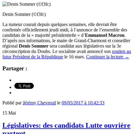
Denis Sommer (©f3fc)
La rumeur courait depuis quelques semaines, elle devrait être
confirmée officiellement jeudi midi, à l’annonce de l’ensemble des
candidats de la « majorité présidentielle » d’
Emmanuel Macron
.
D’après nos informations, le maire de Grand-Charmont et conseiller
régional
Denis Sommer
sera candidat aux législatives sur la 3e
circonscription du Doubs. Le socialiste avait annoncé son
soutien au
futur Président de la République
le 16 mars.
Continuer la lecture
→
Partager :
Publié par
Jérémy Chevreuil
le
09/05/2017 à 10:42:33
15
Mai
Législatives: des candidats Lutte ouvrière
partout