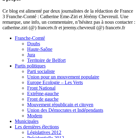
Ce blog est alimenté par deux journalistes de la rédaction de France
3 Franche-Comté : Catherine Eme-Ziri et Jérémy Chevreuil. Une
remarque, une info, un commentaire, n’hésitez pas à nous contacter :
catherine.ziri (@) francetv.fr et jeremy.chevreuil (@) francetv.fr
Franche-Comté
Doubs
Haute-Saône
Jura
Territoire de Belfort
Partis politiques
Parti socialiste
Union pour un mouvement populaire
Europe Ecologie – Les Verts
Front National
Extrême-gauche
Front de gauche
Mouvement républicain et citoyen
Union des Démocrates et Indépendants
Modem
Municipales
Les dernières élections
Législatives 2012
Présidentielle 2012