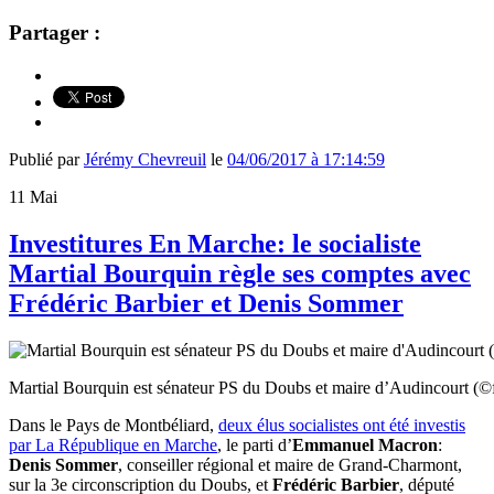
Partager :
Publié par
Jérémy Chevreuil
le
04/06/2017 à 17:14:59
11
Mai
Investitures En Marche: le socialiste
Martial Bourquin règle ses comptes avec
Frédéric Barbier et Denis Sommer
Martial Bourquin est sénateur PS du Doubs et maire d’Audincourt (©
Dans le Pays de Montbéliard,
deux élus socialistes ont été investis
par La République en Marche
, le parti d’
Emmanuel Macron
:
Denis Sommer
, conseiller régional et maire de Grand-Charmont,
sur la 3e circonscription du Doubs, et
Frédéric Barbier
, député