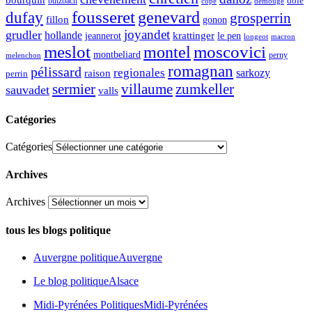
bourquin
dole
butzbach
demouge
copé
fousseret
genevard
dufay
grosperrin
fillon
gonon
joyandet
grudler
hollande
krattinger
jeannerot
le pen
longeot
macron
meslot
moscovici
montel
montbeliard
perny
melenchon
romagnan
pélissard
regionales
raison
sarkozy
perrin
sermier
zumkeller
villaume
sauvadet
valls
Catégories
Catégories
Archives
Archives
tous les blogs politique
Auvergne politique
Auvergne
Le blog politique
Alsace
Midi-Pyrénées Politiques
Midi-Pyrénées