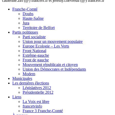
catherine.ziri (@) francetv.fr et jeremy.chevreuil (@) francetv.fr
Franche-Comté
Doubs
Haute-Saône
Jura
Territoire de Belfort
Partis politiques
Parti socialiste
Union pour un mouvement populaire
Europe Ecologie – Les Verts
Front National
Extrême-gauche
Front de gauche
Mouvement républicain et citoyen
Union des Démocrates et Indépendants
Modem
Municipales
Les dernières élections
Législatives 2012
Présidentielle 2012
Liens
La Voix est libre
francetvinfo
France 3 Franche-Comté