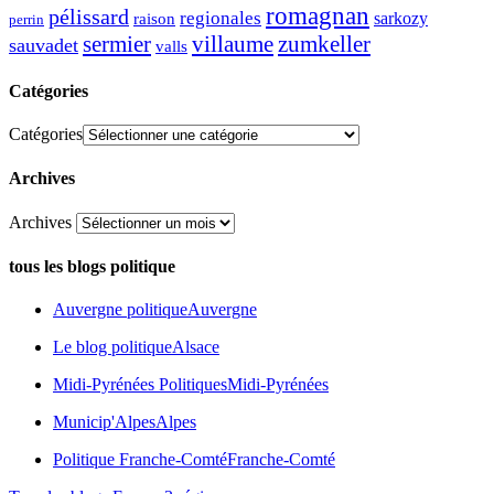
romagnan
pélissard
regionales
raison
sarkozy
perrin
sermier
zumkeller
villaume
sauvadet
valls
Catégories
Catégories
Archives
Archives
tous les blogs politique
Auvergne politique
Auvergne
Le blog politique
Alsace
Midi-Pyrénées Politiques
Midi-Pyrénées
Municip'Alpes
Alpes
Politique Franche-Comté
Franche-Comté