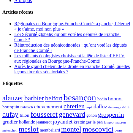
À propos
Articles récents
Régionales en Bourgogne-Franche-Comté: à gauche, l’éternel
« je t’aime, moi non plus »
Loi Sécurité globale: qu’ont voté les députés de Franche-
Comté ?
Réintroduction des néonicotinoïdes : qu’ont voté les députés
de Franche-Comté ?
Les militants écologistes choisissent la tête de liste d’EELV
aux régionales en Bourgogne-Franche-Comté
Après le grand chelem de la droite en Franche-Comté, quelles
leçons tirer des sénatoriales ?
Étiquettes
besançon
alauzet
barbier
belfort
bonnot
bodin
chretien
dalloz
chevenement
bourquin
dole
butzbach
demouge
copé
fousseret
genevard
dufay
grosperrin
fillon
gonon
joyandet
grudler
hollande
krattinger
jeannerot
le pen
longeot
macron
meslot
moscovici
montel
montbeliard
perny
melenchon