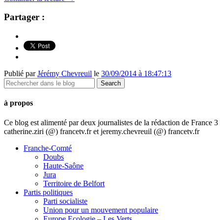
Partager :
Publié par
Jérémy Chevreuil
le
30/09/2014 à 18:47:13
à propos
Ce blog est alimenté par deux journalistes de la rédaction de France
catherine.ziri (@) francetv.fr et jeremy.chevreuil (@) francetv.fr
Franche-Comté
Doubs
Haute-Saône
Jura
Territoire de Belfort
Partis politiques
Parti socialiste
Union pour un mouvement populaire
Europe Ecologie – Les Verts