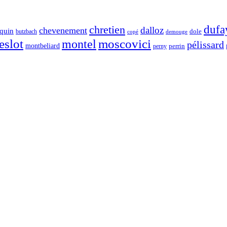
chretien
dufa
dalloz
chevenement
quin
dole
butzbach
demouge
copé
eslot
moscovici
montel
pélissard
montbeliard
perny
perrin