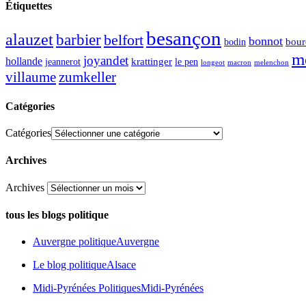
Étiquettes
besançon
alauzet
barbier
belfort
bonnot
bour
bodin
m
joyandet
hollande
krattinger
jeannerot
le pen
longeot
macron
melenchon
zumkeller
villaume
Catégories
Catégories
Archives
Archives
tous les blogs politique
Auvergne politique
Auvergne
Le blog politique
Alsace
Midi-Pyrénées Politiques
Midi-Pyrénées