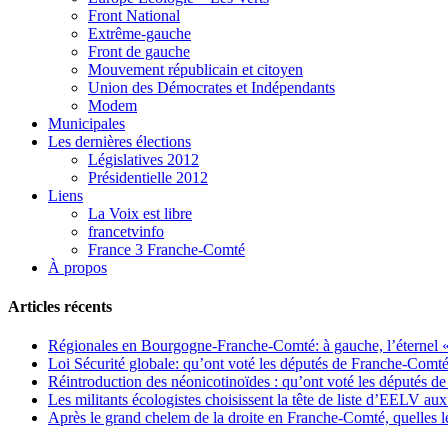
Front National
Extrême-gauche
Front de gauche
Mouvement républicain et citoyen
Union des Démocrates et Indépendants
Modem
Municipales
Les dernières élections
Législatives 2012
Présidentielle 2012
Liens
La Voix est libre
francetvinfo
France 3 Franche-Comté
À propos
Articles récents
Régionales en Bourgogne-Franche-Comté: à gauche, l’éternel « 
Loi Sécurité globale: qu’ont voté les députés de Franche-Comté
Réintroduction des néonicotinoïdes : qu’ont voté les députés 
Les militants écologistes choisissent la tête de liste d’EELV 
Après le grand chelem de la droite en Franche-Comté, quelles leç