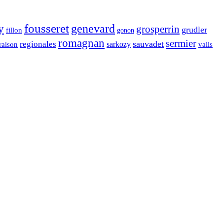
fousseret
genevard
y
grosperrin
grudler
fillon
gonon
romagnan
sermier
sauvadet
regionales
raison
sarkozy
valls