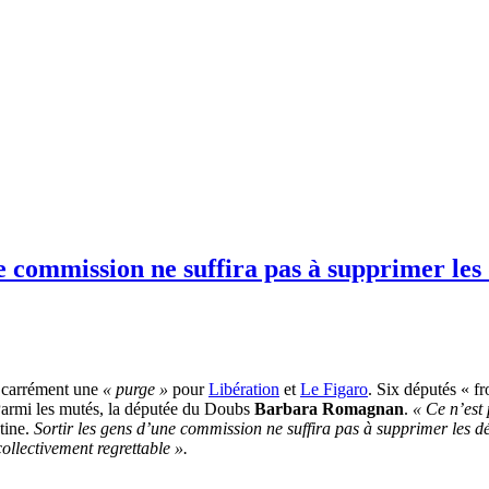
 commission ne suffira pas à supprimer les 
 carrément une
« purge »
pour
Libération
et
Le Figaro
. Six députés « f
Parmi les mutés, la députée du Doubs
Barbara Romagnan
.
« Ce n’est
ntine.
Sortir les gens d’une commission ne suffira pas à supprimer les d
llectivement regrettable ».