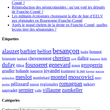
Comté ?
Réintroduction des néonicotinoïdes : qu’ont voté les députés
de Franche-Comté ?
Les militants écologistes choisissent la tête de liste d’EELV
aux régionales en Bourgogne-Franche-Comté
Après le grand chelem de la droite en Franche-Comté, quelles
leçons tirer des sénatoriales ?
Étiquettes
besançon
alauzet
barbier
belfort
bonnot
bodin
chretien
dalloz
chevenement
bourquin
dole
butzbach
demouge
copé
fousseret
genevard
dufay
grosperrin
fillon
gonon
joyandet
grudler
hollande
krattinger
jeannerot
le pen
longeot
macron
meslot
moscovici
montel
montbeliard
perny
melenchon
romagnan
pélissard
regionales
raison
sarkozy
perrin
sermier
zumkeller
villaume
sauvadet
valls
Catégories
Catégories