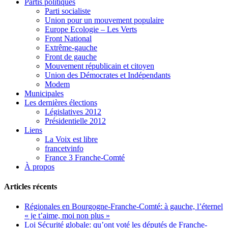
Partis politiques
Parti socialiste
Union pour un mouvement populaire
Europe Ecologie – Les Verts
Front National
Extrême-gauche
Front de gauche
Mouvement républicain et citoyen
Union des Démocrates et Indépendants
Modem
Municipales
Les dernières élections
Législatives 2012
Présidentielle 2012
Liens
La Voix est libre
francetvinfo
France 3 Franche-Comté
À propos
Articles récents
Régionales en Bourgogne-Franche-Comté: à gauche, l’éternel
« je t’aime, moi non plus »
Loi Sécurité globale: qu’ont voté les députés de Franche-