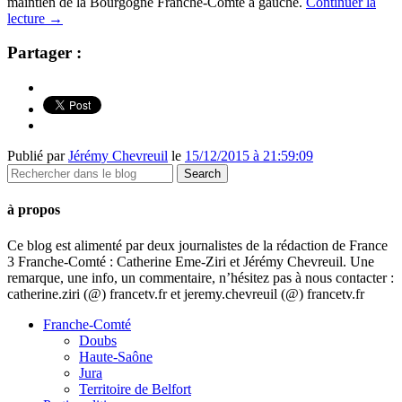
maintien de la Bourgogne Franche-Comté à gauche.
Continuer la
lecture
→
Partager :
Publié par
Jérémy Chevreuil
le
15/12/2015 à 21:59:09
à propos
Ce blog est alimenté par deux journalistes de la rédaction de France
3 Franche-Comté : Catherine Eme-Ziri et Jérémy Chevreuil. Une
remarque, une info, un commentaire, n’hésitez pas à nous contacter :
catherine.ziri (@) francetv.fr et jeremy.chevreuil (@) francetv.fr
Franche-Comté
Doubs
Haute-Saône
Jura
Territoire de Belfort