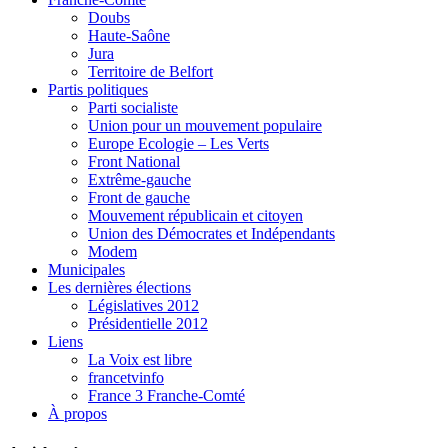
Doubs
Haute-Saône
Jura
Territoire de Belfort
Partis politiques
Parti socialiste
Union pour un mouvement populaire
Europe Ecologie – Les Verts
Front National
Extrême-gauche
Front de gauche
Mouvement républicain et citoyen
Union des Démocrates et Indépendants
Modem
Municipales
Les dernières élections
Législatives 2012
Présidentielle 2012
Liens
La Voix est libre
francetvinfo
France 3 Franche-Comté
À propos