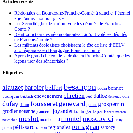
Articles récents
Régionales en Bourgogne-Franche-Comté: à gauche, l’éternel
« je t’aime, moi non plus »
Loi Sécurité globale: qu’ont voté les députés de Franche-
Comté ?
Réintroduction des néonicotinoïdes : qu’ont voté les députés
de Franche-Comté ?
Les militants écologistes choisissent la tête de liste d’EELV
aux régionales en Bourgogne-Franche-Comté
Après le grand chelem de la droite en Franche-Comté, quelles
leçons tirer des sénatoriales ?
Étiquettes
besançon
alauzet
barbier
belfort
bonnot
bodin
chretien
dalloz
chevenement
bourquin
dole
butzbach
demouge
copé
fousseret
genevard
dufay
grosperrin
fillon
gonon
joyandet
grudler
hollande
krattinger
jeannerot
le pen
longeot
macron
meslot
moscovici
montel
montbeliard
perny
melenchon
romagnan
pélissard
regionales
raison
sarkozy
perrin