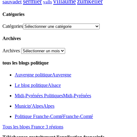
sermier
zumkeller
villaume
sauvadet
valls
Catégories
Catégories
Archives
Archives
tous les blogs politique
Auvergne politique
Auvergne
Le blog politique
Alsace
Midi-Pyrénées Politiques
Midi-Pyrénées
Municip'Alpes
Alpes
Politique Franche-Comté
Franche-Comté
Tous les blogs France 3 régions