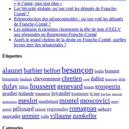
« je t’aime, moi non plus »
Loi Sécurité globale: qu’ont voté les députés de Franche-
Comté ?
Réintroduction des néonicotinoïdes : qu’ont voté les députés
de Franche-Comté ?
Les militants écologistes choisissent la tête de liste d’EELV
aux régionales en Bourgogne-Franche-Comté
Après le grand chelem de la droite en Franche-Comté, quelles
leçons tirer des sénatoriales ?
Étiquettes
besançon
alauzet
barbier
belfort
bonnot
bodin
chretien
dalloz
chevenement
bourquin
dole
butzbach
demouge
copé
fousseret
genevard
dufay
grosperrin
fillon
gonon
joyandet
grudler
hollande
krattinger
jeannerot
le pen
longeot
macron
meslot
moscovici
montel
montbeliard
perny
melenchon
romagnan
pélissard
regionales
raison
sarkozy
perrin
sermier
zumkeller
villaume
sauvadet
valls
Catégories