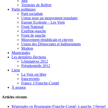
Jura
Territoire de Belfort
Partis politiques
Parti socialiste
Union pour un mouvement populaire
Europe Ecologie – Les Verts
Front National
Extrême-gauche
Front de gauche
Mouvement républicain et citoyen
Union des Démocrates et Indépendants
Modem
Municipales
Les dernières élections
Législatives 2012
Présidentielle 2012
Liens
La Voix est libre
francetvinfo
France 3 Franche-Comté
À propos
Articles récents
Régionales en Bourgogne-Franche-Comté: à gauche, l’éternel