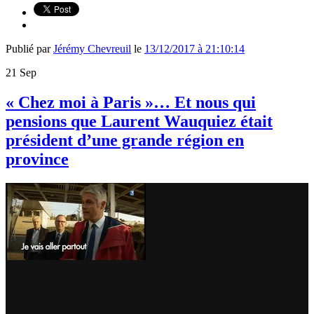
Publié par
Jérémy Chevreuil
le
13/12/2017 à 21:10:14
21
Sep
« Chez moi à Paris »… Et nous qui
pensions que Laurent Wauquiez était
président d’une grande région en
province