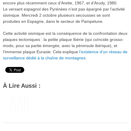
encore plus récemment ceux d’Arette, 1967, et d’Arudy, 1980.
Le versant espagnol des Pyrénées n’est pas épargné par l’activité
sismique. Mercredi 2 octobre plusieurs secousses se sont
produites en Espagne, dans le secteur de Pampelune.
Cette activité sismique est la conséquence de la confrontation deux
plaques tectoniques : la petite plaque Ibérie (qui coïncide grosso-
modo, pour sa partie émergée, avec la péninsule ibérique), et
l’immense plaque Eurasie. Cela explique
l’existence d’un réseau de
surveillance dédié à la chaîne de montagnes
.
À Lire Aussi :
La
Hautes-
Un
terre
Pyrénées
séisme
a
:
de
tremblé
la
magnitude
trois
terre
3,8
fois
a
s’est