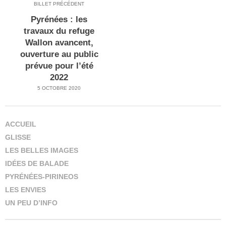
BILLET PRÉCÉDENT
dans
une
produit
les
Pyrénées : les
nouvelle
à
Hautes-
fois
quelques
travaux du refuge
Pyrénées
tremblé
kilomètres
Wallon avancent,
en
dans
de
ouverture au public
moins
les
Lourdes
prévue pour l’été
de
Pyrénées
24h
2022
5 OCTOBRE 2020
ACCUEIL
GLISSE
LES BELLES IMAGES
IDÉES DE BALADE
PYRÉNÉES-PIRINEOS
LES ENVIES
UN PEU D’INFO