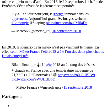
même en plein mois d’août. En 2017, le 10 septembre, la chaîne des
Pyrénées s’était réveillée légèrement saupoudrée.
Il y a 1 an jour pour jour, la
#neige
tombait dans les
#pyrenees
. Aujourd’hui grand ☀. Images webcam
#Lamongie
®Skaping
pic.twitter.com/hzsJMiJaDe
— Meteo65 (@meteo_65)
10 septembre 2018
En 2018, le scénario de la météo n’est pas vraiment le même. En
effet,
selon Météo France l’été 2018 a été l’un des deux plus chauds
jamais enregistrés
.
Bilan climatique 🌡|| L’
#été
2018 au 2e rang des étés les
+ chauds en France avec une température moyenne de
21,2 °C (+ 2 °C/normale) ! 😓
https://t.co/zpXGiIBFWt
pic.twitter.com/9WUl1dl3pD
— Météo-France (@meteofrance)
11 septembre 2018
Partager :