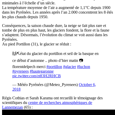
minimales à l’échelle d’un siècle.
La température moyenne de l’air a augmenté de 1,1°C depuis 1900
dans les Pyrénées. Les années après l’an 2.000 concentrent les 8 étés
les plus chauds depuis 1950.
Conséquences, la saison chaude dure, la neige se fait plus rare et
tombe de plus en plus haut, les glaciers fondent, la flore et la faune
s’adaptent. Désormais, l’évolution du climat se voit aussi dans les
Pyrénées.
Au pied Portillon (31), le glacier se réduit :
🙌⛏état du glacier du portillon et seil de la basque en
ce début d’automne .. photo d’hier matin 📷
florentdelpech merci
#portillon
#glacier
#luchon
#pyrenees
#hautegaronne
pic.twitter.com/zt83H2RHCB
— Météo Pyrénées (@Meteo_Pyrenees)
October 6,
2018
Régis Cothias et Sarah Karama ont recueilli le témoignage des
scientifiques du
centre de recherches atmosphériques de
Lannemezan
(65) :