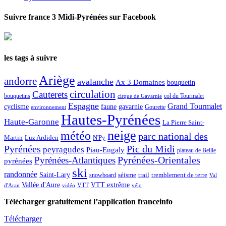
Suivre france 3 Midi-Pyrénées sur Facebook
les tags à suivre
Ariège
andorre
avalanche
Ax 3 Domaines
bouquetin
circulation
Cauterets
col du Tourmalet
bouquetins
cirque de Gavarnie
Espagne
Grand Tourmalet
cyclisme
faune
gavarnie
Gourette
environnement
Hautes-Pyrénées
Haute-Garonne
La Pierre Saint-
neige
météo
parc national des
Martin
Luz Ardiden
N'Py
Pic du Midi
Pyrénées
peyragudes
Piau-Engaly
plateau de Beille
Pyrénées-Atlantiques
Pyrénées-Orientales
pyrénées
ski
randonnée
Saint-Lary
séisme
trail
snowboard
tremblement de terre
Val
Vallée d'Aure
VTT extrême
VTT
d'Aran
vidéo
vélo
Télécharger gratuitement l’application franceinfo
Télécharger