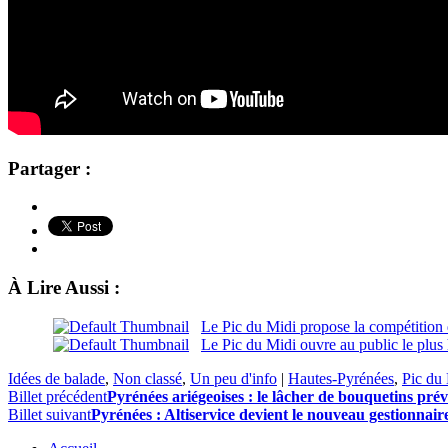
Partager :
À Lire Aussi :
Le Pic du Midi propose la compétition 
Le Pic du Midi ouvre au public le plus
Idées de balade
,
Non classé
,
Un peu d'info
|
Hautes-Pyrénées
,
Pic du
Billet précédent
Pyrénées ariégeoises : le lâcher de bouquetins pré
Billet suivant
Pyrénées : Altiservice devient le nouveau gestionnai