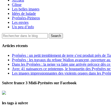
Accueil
Glisse
Les belles images
Idées de balade
Pyrénées-Pirineos
Les envies
Un peu d’info
Articles récents
Pyrénées : un petit tremblement de terre s’est produit près de T
Pyrénées : les travaux du refuge Wallon avancent, ouverture au
Dans les Pyrénées : la neige va faire une arrivée précoce dès ce
Avec 41 naissances ce printemps, le bouquetin des Pyrénées ne s
Les images impressionnantes des violents orages dans les Pyré
Suivre france 3 Midi-Pyrénées sur Facebook
les tags à suivre