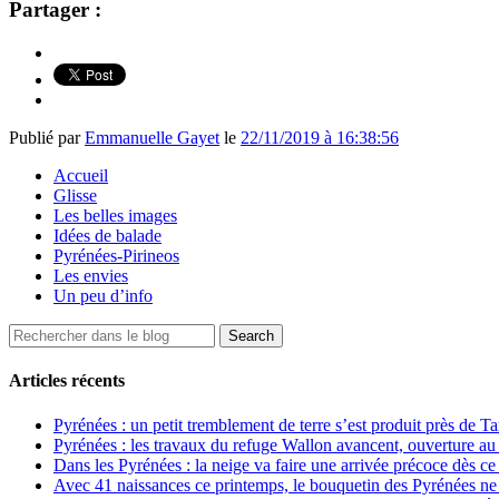
Partager :
Publié par
Emmanuelle Gayet
le
22/11/2019 à 16:38:56
Accueil
Glisse
Les belles images
Idées de balade
Pyrénées-Pirineos
Les envies
Un peu d’info
Articles récents
Pyrénées : un petit tremblement de terre s’est produit près de T
Pyrénées : les travaux du refuge Wallon avancent, ouverture au
Dans les Pyrénées : la neige va faire une arrivée précoce dès ce
Avec 41 naissances ce printemps, le bouquetin des Pyrénées ne s