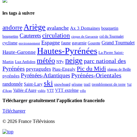
les tags à suivre
Ariège
andorre
avalanche
Ax 3 Domaines
bouquetin
circulation
Cauterets
col du Tourmalet
bouquetins
cirque de Gavarnie
Espagne
Grand Tourmalet
cyclisme
faune
gavarnie
Gourette
environnement
Hautes-Pyrénées
Haute-Garonne
La Pierre Saint-
neige
météo
parc national des
Martin
Luz Ardiden
N'Py
Pic du Midi
Pyrénées
peyragudes
Piau-Engaly
plateau de Beille
Pyrénées-Atlantiques
Pyrénées-Orientales
pyrénées
ski
randonnée
Saint-Lary
séisme
trail
snowboard
tremblement de terre
Val
Vallée d'Aure
VTT extrême
VTT
d'Aran
vidéo
vélo
Télécharger gratuitement l’application franceinfo
Télécharger
© 2026 France Télévisions