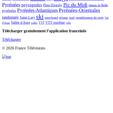
Pic du Midi
Pyrénées
peyragudes
Piau-Engaly
plateau de Beille
Pyrénées-Atlantiques
Pyrénées-Orientales
pyrénées
ski
randonnée
Saint-Lary
séisme
trail
snowboard
tremblement de terre
Val
Vallée d'Aure
VTT extrême
VTT
d'Aran
vidéo
vélo
Télécharger gratuitement l’application franceinfo
Télécharger
© 2026 France Télévisions