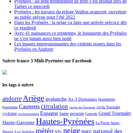
Pyrénées : un petit tremblement de terre s’est produit près de
Tarbes ce mercredi
Pyrénées : les travaux du refuge Wallon avancent, ouverture
au public prévue pour l’été 2022
Dans les Pyrénées : la neige va faire une arrivée précoce dès
ce vendredi
Avec 41 naissances ce printemps, le bouquetin des Pyrénées
ne s’est jamais aussi bien porté
Les images impressionnantes des violents orages dans les
Pyrénées en Andorre
Suivre france 3 Midi-Pyrénées sur Facebook
les tags à suivre
Ariège
andorre
avalanche
Ax 3 Domaines
bouquetin
circulation
Cauterets
col du Tourmalet
bouquetins
cirque de Gavarnie
Espagne
Grand Tourmalet
cyclisme
faune
gavarnie
Gourette
environnement
Hautes-Pyrénées
Haute-Garonne
La Pierre Saint-
neige
météo
parc national des
Martin
Luz Ardiden
N'Py