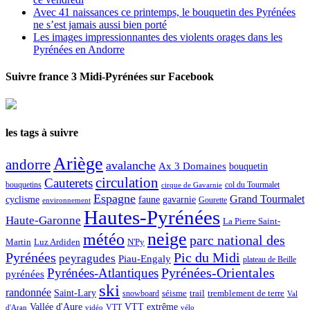
Avec 41 naissances ce printemps, le bouquetin des Pyrénées
ne s’est jamais aussi bien porté
Les images impressionnantes des violents orages dans les
Pyrénées en Andorre
Suivre france 3 Midi-Pyrénées sur Facebook
les tags à suivre
Ariège
andorre
avalanche
Ax 3 Domaines
bouquetin
circulation
Cauterets
col du Tourmalet
bouquetins
cirque de Gavarnie
Espagne
Grand Tourmalet
cyclisme
faune
gavarnie
Gourette
environnement
Hautes-Pyrénées
Haute-Garonne
La Pierre Saint-
neige
météo
parc national des
Martin
Luz Ardiden
N'Py
Pic du Midi
Pyrénées
peyragudes
Piau-Engaly
plateau de Beille
Pyrénées-Atlantiques
Pyrénées-Orientales
pyrénées
ski
randonnée
Saint-Lary
séisme
trail
snowboard
tremblement de terre
Val
Vallée d'Aure
VTT extrême
VTT
d'Aran
vidéo
vélo