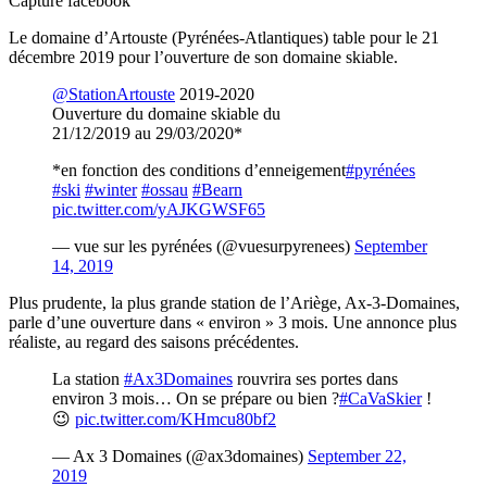
Capture facebook
Le domaine d’Artouste (Pyrénées-Atlantiques) table pour le 21
décembre 2019 pour l’ouverture de son domaine skiable.
@StationArtouste
2019-2020
Ouverture du domaine skiable du
21/12/2019 au 29/03/2020*
*en fonction des conditions d’enneigement
#pyrénées
#ski
#winter
#ossau
#Bearn
pic.twitter.com/yAJKGWSF65
— vue sur les pyrénées (@vuesurpyrenees)
September
14, 2019
Plus prudente, la plus grande station de l’Ariège, Ax-3-Domaines,
parle d’une ouverture dans « environ » 3 mois. Une annonce plus
réaliste, au regard des saisons précédentes.
La station
#Ax3Domaines
rouvrira ses portes dans
environ 3 mois… On se prépare ou bien ?
#CaVaSkier
!
😉
pic.twitter.com/KHmcu80bf2
— Ax 3 Domaines (@ax3domaines)
September 22,
2019