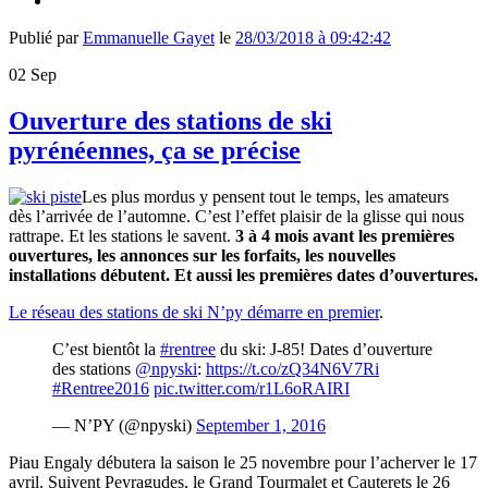
Publié par
Emmanuelle Gayet
le
28/03/2018 à 09:42:42
02
Sep
Ouverture des stations de ski
pyrénéennes, ça se précise
Les plus mordus y pensent tout le temps, les amateurs
dès l’arrivée de l’automne. C’est l’effet plaisir de la glisse qui nous
rattrape. Et les stations le savent.
3 à 4 mois avant les premières
ouvertures, les annonces sur les forfaits, les nouvelles
installations débutent. Et aussi les premières dates d’ouvertures.
Le réseau des stations de ski N’py démarre en premier
.
C’est bientôt la
#rentree
du ski: J-85! Dates d’ouverture
des stations
@npyski
:
https://t.co/zQ34N6V7Ri
#Rentree2016
pic.twitter.com/r1L6oRAIRI
— N’PY (@npyski)
September 1, 2016
Piau Engaly débutera la saison le 25 novembre pour l’acherver le 17
avril. Suivent Peyragudes, le Grand Tourmalet et Cauterets le 26