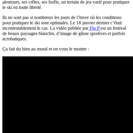
alentours, ses crêtes, ses forêts, un terrain de jeu varié pour pratiquer
le ski en toute liberté.
Ils ne sont pas si nombreux les jours de l’hiver où les conditions
pour pratiquer le ski sont optimales. Le 18 janvier dernier c’était
incontestablement le cas. La vidéo publiée par
Flo P
est un festival
de beaux paysages blanchis, d’image de glisse sportives et parfois
acrobatiques.
Ça fait du bien au moral et on vous le montre :