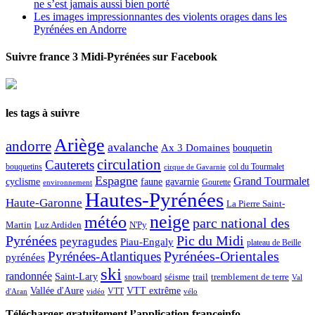
ne s’est jamais aussi bien porté
Les images impressionnantes des violents orages dans les
Pyrénées en Andorre
Suivre france 3 Midi-Pyrénées sur Facebook
les tags à suivre
Ariège
andorre
avalanche
Ax 3 Domaines
bouquetin
circulation
Cauterets
col du Tourmalet
bouquetins
cirque de Gavarnie
Espagne
Grand Tourmalet
cyclisme
faune
gavarnie
Gourette
environnement
Hautes-Pyrénées
Haute-Garonne
La Pierre Saint-
neige
météo
parc national des
Martin
Luz Ardiden
N'Py
Pic du Midi
Pyrénées
peyragudes
Piau-Engaly
plateau de Beille
Pyrénées-Atlantiques
Pyrénées-Orientales
pyrénées
ski
randonnée
Saint-Lary
séisme
trail
snowboard
tremblement de terre
Val
Vallée d'Aure
VTT extrême
VTT
d'Aran
vidéo
vélo
Télécharger gratuitement l’application franceinfo