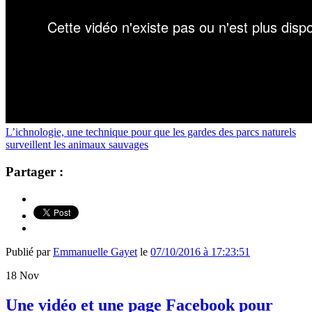
L’ichnologie, une technique pour que les gardes des parcs naturels
surveillent les animaux sauvages
Partager :
Publié par
Emmanuelle Gayet
le
07/10/2016 à 17:23:51
18
Nov
Une vidéo et une page Facebook pour