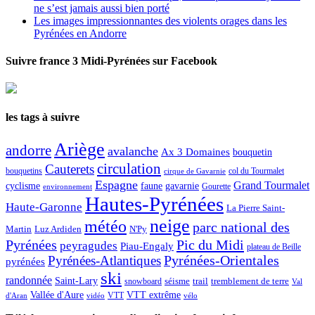
ne s’est jamais aussi bien porté
Les images impressionnantes des violents orages dans les
Pyrénées en Andorre
Suivre france 3 Midi-Pyrénées sur Facebook
les tags à suivre
Ariège
andorre
avalanche
Ax 3 Domaines
bouquetin
circulation
Cauterets
col du Tourmalet
bouquetins
cirque de Gavarnie
Espagne
Grand Tourmalet
cyclisme
faune
gavarnie
Gourette
environnement
Hautes-Pyrénées
Haute-Garonne
La Pierre Saint-
neige
météo
parc national des
Martin
Luz Ardiden
N'Py
Pic du Midi
Pyrénées
peyragudes
Piau-Engaly
plateau de Beille
Pyrénées-Atlantiques
Pyrénées-Orientales
pyrénées
ski
randonnée
Saint-Lary
séisme
trail
snowboard
tremblement de terre
Val
Vallée d'Aure
VTT extrême
VTT
d'Aran
vidéo
vélo