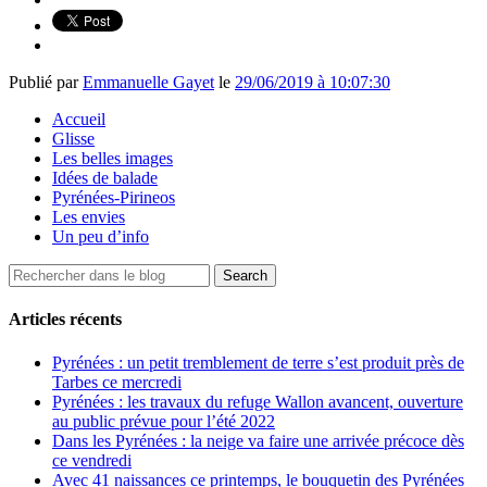
Publié par
Emmanuelle Gayet
le
29/06/2019 à 10:07:30
Accueil
Glisse
Les belles images
Idées de balade
Pyrénées-Pirineos
Les envies
Un peu d’info
Articles récents
Pyrénées : un petit tremblement de terre s’est produit près de
Tarbes ce mercredi
Pyrénées : les travaux du refuge Wallon avancent, ouverture
au public prévue pour l’été 2022
Dans les Pyrénées : la neige va faire une arrivée précoce dès
ce vendredi
Avec 41 naissances ce printemps, le bouquetin des Pyrénées