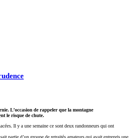
prudence
arnie. L’occasion de rappeler que la montagne
t le risque de chute.
glacées. Il y a une semaine ce sont deux randonneurs qui ont
sait partie d’un groupe de retraités amateurs qui avait entrepris une