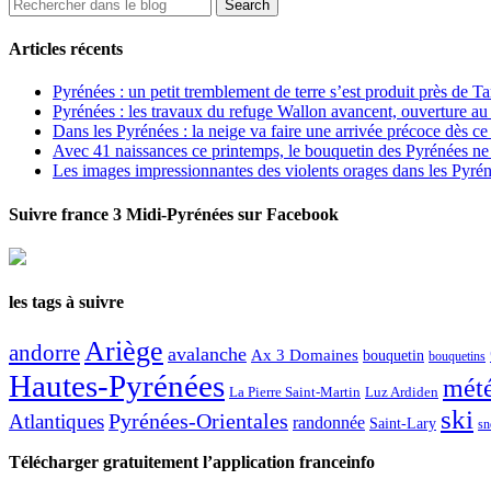
Articles récents
Pyrénées : un petit tremblement de terre s’est produit près de T
Pyrénées : les travaux du refuge Wallon avancent, ouverture au
Dans les Pyrénées : la neige va faire une arrivée précoce dès ce
Avec 41 naissances ce printemps, le bouquetin des Pyrénées ne s
Les images impressionnantes des violents orages dans les Pyré
Suivre france 3 Midi-Pyrénées sur Facebook
les tags à suivre
Ariège
andorre
avalanche
Ax 3 Domaines
bouquetin
bouquetins
Hautes-Pyrénées
mét
La Pierre Saint-Martin
Luz Ardiden
ski
Atlantiques
Pyrénées-Orientales
randonnée
Saint-Lary
sn
Télécharger gratuitement l’application franceinfo