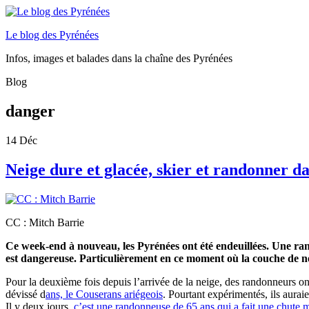
Le blog des Pyrénées
Infos, images et balades dans la chaîne des Pyrénées
Blog
danger
14
Déc
Neige dure et glacée, skier et randonner d
CC : Mitch Barrie
Ce week-end à nouveau, les Pyrénées ont été endeuillées. Une ran
est dangereuse. Particulièrement en ce moment où la couche de ne
Pour la deuxième fois depuis l’arrivée de la neige, des randonneurs ont
dévissé
d
ans, le Couserans ariégeois
.
Pourtant expérimentés, ils auraie
Il y deux jours,
c’est une randonneuse de 65 ans qui a fait une chute m