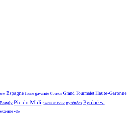
Espagne
Haute-Garonne
Grand Tourmalet
faune
gavarnie
Gourette
ment
Pic du Midi
Pyrénées-
-Engaly
pyrénées
plateau de Beille
extrême
vélo