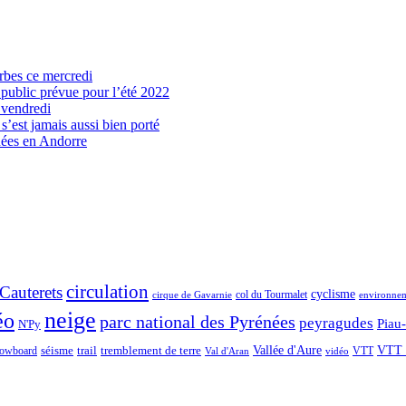
arbes ce mercredi
 public prévue pour l’été 2022
 vendredi
’est jamais aussi bien porté
nées en Andorre
circulation
Cauterets
cyclisme
col du Tourmalet
environne
cirque de Gavarnie
neige
éo
parc national des Pyrénées
peyragudes
Piau
N'Py
séisme
trail
Vallée d'Aure
VTT 
owboard
tremblement de terre
VTT
Val d'Aran
vidéo