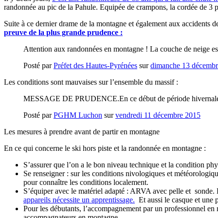
randonnée au pic de la Pahule.
Equipée de crampons, la cordée de 3 pe
Suite à ce dernier drame de la montagne et également aux accidents de 
preuve de la plus grande prudence :
Attention aux randonnées en montagne ! La couche de neige est
Posté par
Préfet des Hautes-Pyrénées
sur
dimanche 13 décembr
Les conditions sont mauvaises sur l’ensemble du massif :
MESSAGE DE PRUDENCE.En ce début de période hivernale, nou
Posté par
PGHM Luchon
sur
vendredi 11 décembre 2015
Les mesures à prendre avant de partir en montagne
En ce qui concerne le ski hors piste et la randonnée en montagne :
S’assurer que l’on a le bon niveau technique et la condition phy
Se renseigner : sur les conditions nivologiques et météorologi
pour connaître les conditions localement.
S’équiper avec le matériel adapté : ARVA avec pelle et sonde. D
appareils nécessite un apprentissage.
Et aussi le casque et une p
Pour les débutants, l’accompagnement par un professionnel en m
accompagnateurs en montagne.