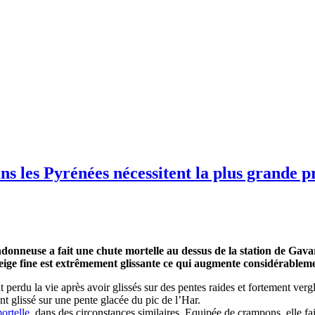
ans les Pyrénées nécessitent la plus grande 
donneuse a fait une chute mortelle au dessus de la station de Gav
ige fine est extrêmement glissante ce qui augmente considérablemen
 perdu la vie après avoir glissés sur des pentes raides et fortement ver
nt glissé sur une pente glacée du pic de l’Har.
ortelle
, dans des circonstances similaires. Equipée de crampons, elle fai