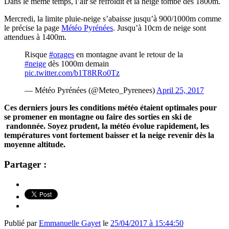
Dans le même temps, l’air se refroidit et la neige tombe dès 1800m.
Mercredi, la limite pluie-neige s’abaisse jusqu’à 900/1000m comme
le précise la page
Météo Pyrénées
. Jusqu’à 10cm de neige sont
attendues à 1400m.
Risque
#orages
en montagne avant le retour de la
#neige
dès 1000m demain
pic.twitter.com/b1T8RRo0Tz
— Météo Pyrénées (@Meteo_Pyrenees)
April 25, 2017
Ces derniers jours les conditions météo étaient optimales pour
se promener en montagne ou faire des sorties en ski de
randonnée. Soyez prudent, la météo évolue rapidement, les
températures vont fortement baisser et la neige revenir dès la
moyenne altitude.
Partager :
Publié par
Emmanuelle Gayet
le
25/04/2017 à 15:44:50