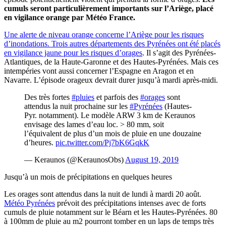
cumuls seront particulièrement importants sur l’Ariège, placé
en vigilance orange par Météo France.
Une alerte de niveau orange concerne l’Ariège pour les risques
d’inondations
. Trois autres départements des Pyrénées ont été placés
en vigilance jaune pour les risques d’orages
. Il s’agit des Pyrénées-
Atlantiques, de la Haute-Garonne et des Hautes-Pyrénées. Mais ces
intempéries vont aussi concerner l’Espagne en Aragon et en
Navarre. L’épisode orageux devrait durer jusqu’à mardi après-midi.
Des très fortes
#pluies
et parfois des
#orages
sont
attendus la nuit prochaine sur les
#Pyrénées
(Hautes-
Pyr. notamment). Le modèle ARW 3 km de Keraunos
envisage des lames d’eau loc. > 80 mm, soit
l’équivalent de plus d’un mois de pluie en une douzaine
d’heures.
pic.twitter.com/Pj7bK6GqkK
— Keraunos (@KeraunosObs)
August 19, 2019
Jusqu’à un mois de précipitations en quelques heures
Les orages sont attendus dans la nuit de lundi à mardi 20 août.
Météo Pyrénées
prévoit des précipitations intenses avec de forts
cumuls de pluie notamment sur le Béarn et les Hautes-Pyrénées. 80
à 100mm de pluie au m2 pourront tomber en un laps de temps très