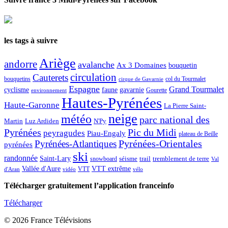
les tags à suivre
Ariège
andorre
avalanche
Ax 3 Domaines
bouquetin
circulation
Cauterets
col du Tourmalet
bouquetins
cirque de Gavarnie
Espagne
Grand Tourmalet
cyclisme
faune
gavarnie
Gourette
environnement
Hautes-Pyrénées
Haute-Garonne
La Pierre Saint-
neige
météo
parc national des
Martin
Luz Ardiden
N'Py
Pic du Midi
Pyrénées
peyragudes
Piau-Engaly
plateau de Beille
Pyrénées-Atlantiques
Pyrénées-Orientales
pyrénées
ski
randonnée
Saint-Lary
séisme
trail
snowboard
tremblement de terre
Val
Vallée d'Aure
VTT extrême
VTT
d'Aran
vidéo
vélo
Télécharger gratuitement l’application franceinfo
Télécharger
© 2026 France Télévisions