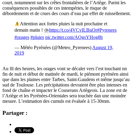
court, notamment sur les crêtes frontalières de l’Ariège. Parmi les
conséquences possibles de ces intempéries, le risque de
débordements et de crues des cours d’eau par effet de ruissellement.
Attention aux fortes pluies la nuit prochaine et
demain matin ! ⛈
https://t.co/4VCvILBuOr
#Pyrenees
#orages
#pluies
pic.twitter.com/AOgsYHog8b
— Météo Pyrénées (@Meteo_Pyrenees)
August 19,
2019
Au fil des heures, les orages vont se décaler vers l’est touchant nn
fin de nuit et début de matinée de mardi, le piémont pyrénéen ainsi
que dans les plaines entre Tarbes, Saint-Gaudens et même jusqu’au
sud de Toulouse. Les précipitations devraient être plus intenses en
fond de chaîne et impacter le Couserans Ariègeois. La zone est de
l’Ariège et les Pyrénées-Orientales sera touchée dan une moindre
mesure. L’estimation des cumuls est évaluée à 15-30mm.
Partager :