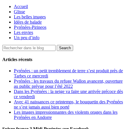
Accueil
Glisse
Les belles images
Idées de balade
Pyrénées-Pirineos
Les envies
Un peu d’info
Articles récents
Pyrénées : un petit tremblement de terre s’est produit près de
Tarbes ce mercredi
Pyrénées : les travaux du refuge Wallon avancent, ouverture
au public prévue pour l’été 2022
Dans les Pyrénées : la neige va faire une arrivée précoce dès
ce vendredi
Avec 41 naissances ce printemps, le bouquetin des Pyrénées
ne s’est jamais aussi bien porté
Les images impressionnantes des violents orages dans les
Pyrénées en Andorre
Suivre france 3 Midi-Pyrénées sur Facebook