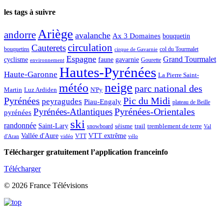
les tags à suivre
Ariège
andorre
avalanche
Ax 3 Domaines
bouquetin
circulation
Cauterets
col du Tourmalet
bouquetins
cirque de Gavarnie
Espagne
Grand Tourmalet
cyclisme
faune
gavarnie
Gourette
environnement
Hautes-Pyrénées
Haute-Garonne
La Pierre Saint-
neige
météo
parc national des
Martin
Luz Ardiden
N'Py
Pic du Midi
Pyrénées
peyragudes
Piau-Engaly
plateau de Beille
Pyrénées-Atlantiques
Pyrénées-Orientales
pyrénées
ski
randonnée
Saint-Lary
séisme
trail
snowboard
tremblement de terre
Val
Vallée d'Aure
VTT extrême
VTT
d'Aran
vidéo
vélo
Télécharger gratuitement l’application franceinfo
Télécharger
© 2026 France Télévisions