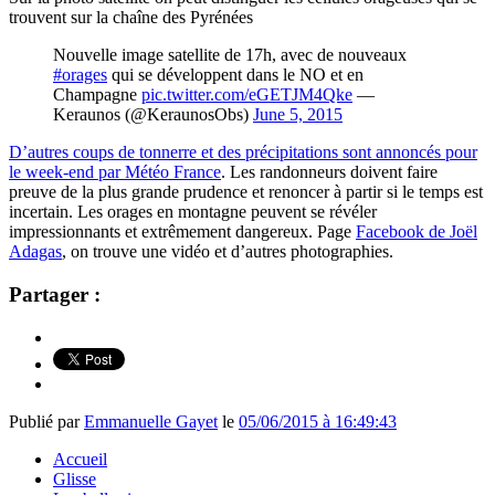
trouvent sur la chaîne des Pyrénées
Nouvelle image satellite de 17h, avec de nouveaux
#orages
qui se développent dans le NO et en
Champagne
pic.twitter.com/eGETJM4Qke
—
Keraunos (@KeraunosObs)
June 5, 2015
D’autres coups de tonnerre et des précipitations sont annoncés pour
le week-end par Météo France
. Les randonneurs doivent faire
preuve de la plus grande prudence et renoncer à partir si le temps est
incertain. Les orages en montagne peuvent se révéler
impressionnants et extrêmement dangereux. Page
Facebook de Joël
Adagas
, on trouve une vidéo et d’autres photographies.
Partager :
Publié par
Emmanuelle Gayet
le
05/06/2015 à 16:49:43
Accueil
Glisse