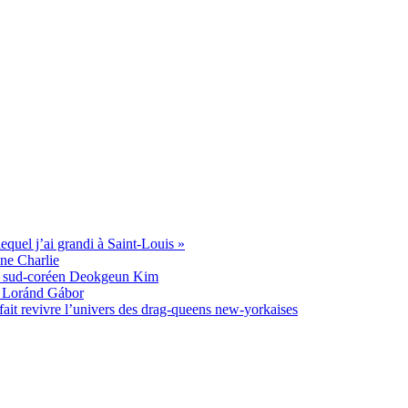
equel j’ai grandi à Saint-Louis »
une Charlie
ste sud-coréen Deokgeun Kim
in Loránd Gábor
ait revivre l’univers des drag-queens new-yorkaises