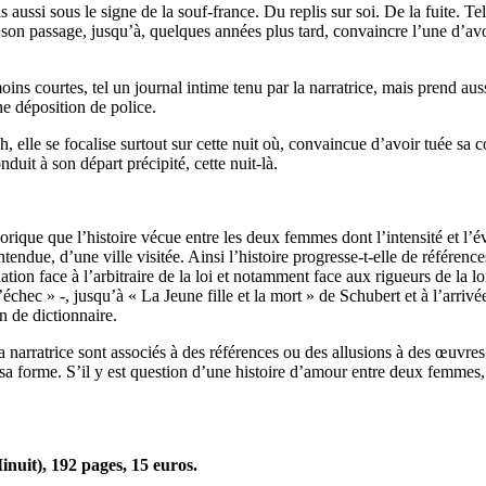
 aussi sous le signe de la souf-france. Du replis sur soi. De la fuite. Te
son passage, jusqu’à, quelques années plus tard, convaincre l’une d’avoir
ns courtes, tel un journal intime tenu par la narratrice, mais prend auss
ne déposition de police.
ah, elle se focalise surtout sur cette nuit où, convaincue d’avoir tuée sa 
uit à son départ précipité, cette nuit-là.
orique que l’histoire vécue entre les deux femmes dont l’intensité et l’é
tendue, d’une ville visitée. Ainsi l’histoire progresse-t-elle de référe
tion face à l’arbitraire de la loi et notamment face aux rigueurs de la loi
hec » -, jusqu’à « La Jeune fille et la mort » de Schubert et à l’arrivée 
n de dictionnaire.
 la narratrice sont associés à des références ou des allusions à des œuvr
r sa forme. S’il y est question d’une histoire d’amour entre deux femmes
inuit), 192 pages, 15 euros.