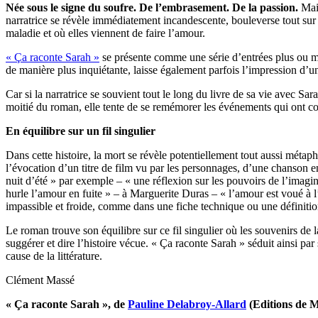
Née sous le signe du soufre. De l’embrasement. De la passion.
Mais
narratrice se révèle immédiatement incandescente, bouleverse tout sur 
maladie et où elles viennent de faire l’amour.
« Ça raconte Sarah »
se présente comme une série d’entrées plus ou moi
de manière plus inquiétante, laisse également parfois l’impression d’u
Car si la narratrice se souvient tout le long du livre de sa vie avec Sar
moitié du roman, elle tente de se remémorer les événements qui ont cond
En équilibre sur un fil singulier
Dans cette histoire, la mort se révèle potentiellement tout aussi métaph
l’évocation d’un titre de film vu par les personnages, d’une chanson en
nuit d’été » par exemple – « une réflexion sur les pouvoirs de l’imagina
hurle l’amour en fuite » – à Marguerite Duras – « l’amour est voué à l’éc
impassible et froide, comme dans une fiche technique ou une définitio
Le roman trouve son équilibre sur ce fil singulier où les souvenirs de
suggérer et dire l’histoire vécue. « Ça raconte Sarah » séduit ainsi pa
cause de la littérature.
Clément Massé
« Ça raconte Sarah », de
Pauline Delabroy-Allard
(Editions de M