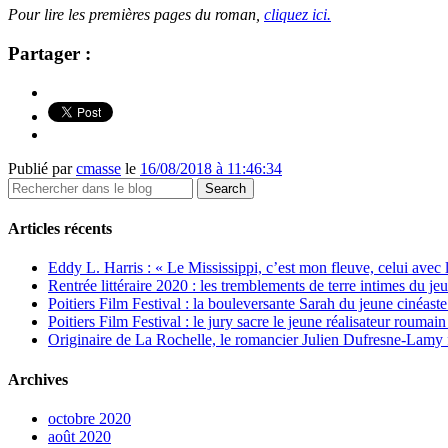
Pour lire les premières pages du roman,
cliquez ici.
Partager :
Publié par
cmasse
le
16/08/2018 à 11:46:34
Articles récents
Eddy L. Harris : « Le Mississippi, c’est mon fleuve, celui avec l
Rentrée littéraire 2020 : les tremblements de terre intimes du je
Poitiers Film Festival : la bouleversante Sarah du jeune cinéa
Poitiers Film Festival : le jury sacre le jeune réalisateur rouma
Originaire de La Rochelle, le romancier Julien Dufresne-Lamy f
Archives
octobre 2020
août 2020