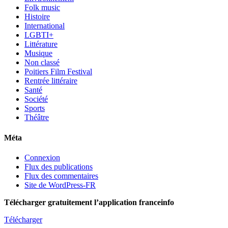
Folk music
Histoire
International
LGBTI+
Littérature
Musique
Non classé
Poitiers Film Festival
Rentrée littéraire
Santé
Société
Sports
Théâtre
Méta
Connexion
Flux des publications
Flux des commentaires
Site de WordPress-FR
Télécharger gratuitement l’application franceinfo
Télécharger