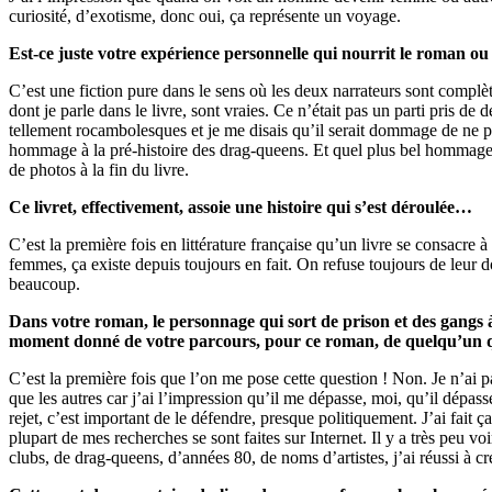
curiosité, d’exotisme, donc oui, ça représente un voyage.
Est-ce juste votre expérience personnelle qui nourrit le roman o
C’est une fiction pure dans le sens où les deux narrateurs sont complèt
dont je parle dans le livre, sont vraies. Ce n’était pas un parti pris de
tellement rocambolesques et je me disais qu’il serait dommage de ne pas
hommage à la pré-histoire des drag-queens. Et quel plus bel hommage que
de photos à la fin du livre.
Ce livret, effectivement, assoie une histoire qui s’est déroulée…
C’est la première fois en littérature française qu’un livre se consacre
femmes, ça existe depuis toujours en fait. On refuse toujours de leur d
beaucoup.
Dans votre roman, le personnage qui sort de prison et des gangs à
moment donné de votre parcours, pour ce roman, de quelqu’un qu
C’est la première fois que l’on me pose cette question ! Non. Je n’ai p
que les autres car j’ai l’impression qu’il me dépasse, moi, qu’il dépass
rejet, c’est important de le défendre, presque politiquement. J’ai fait 
plupart de mes recherches se sont faites sur Internet. Il y a très peu v
clubs, de drag-queens, d’années 80, de noms d’artistes, j’ai réussi à cr