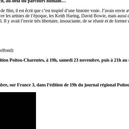
écit, au-delà du parcours humain…
e film, il est écrit que c’est inspiré d’une histoire vraie. J’avais env
oyer les artistes de l’époque, les Keith Haring, David Bowie, mais auss
al. Il y avait l’envie très libertaire, insouciante, de se réunir et de fo
Belfond)
ion Poitou-Charentes, à 19h, samedi 23 novembre, puis à 21h au ci
re, sur France 3, dans l’édition de 19h du journal régional Poit