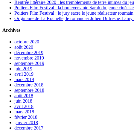
Rentrée littéraire 2020 : les tremblements de terre intimes du je
Poitiers Film Festival : la bouleversante Sarah du jeune cinéa
Poitiers Film Festival : le jury sacre le jeune réalisateur rouma
Originaire de La Rochelle, le romancier Julien Dufresne-Lamy f
Archives
octobre 2020
août 2020
décembre 2019
novembre 2019
septembre 2019
juin 2019
avril 2019
mars 2019
décembre 2018
septembre 2018
août 2018
juin 2018
avril 2018
mars 2018
février 2018
janvier 2018
décembre 2017