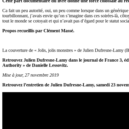
Cette part documentaire du livre donne une force colossale au r
Ca fait un peu autorité, oui, un peu comme lorsque dans un générique d
tourbillonnant, j’avais envie qu’on s’imagine dans ces soirées-là, côt
tout le monde se cotoyait et qui n’avait pas d’égard pour le statut soci
Propos recueillis par Clément Massé.
La couverture de « Jolis, jolis monstres » de Julien Dufresne-Lamy (
Retrouvez Julien Dufresne-Lamy dans le journal de France 3, édit
Authority » de Danielle Lessovitz.
Mise à jour, 27 novembre 2019
Retrouvez l’entretien de Julien Dufresne-Lamy, samedi 23 novemb