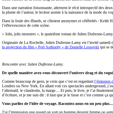
Dans une narration foisonnante, alternent le récit introspectif des deu
la plume de l’auteur, le lecteur assiste à la naissance de la mode du 
Dans la foule des fêtards, se côtoient anonymes et célébrités : Keit
l’effervescence de cette scène.
« Jolis, jolis monstres », le quatrième roman de Julien Dufresne-Lamy, 
Originaire de La Rochelle, Julien Dufresne-Lamy est l’invité samedi de
la projection du film « Port Authority » de Danielle Lessovitz
qui se d
Rencontre avec Julien Dufresne-Lamy.
De quelle manière avez-vous découvert l’univers drag et du vogu
Comme beaucoup de gens, je crois que c’est en regardant
l’émission
Londres ou New York. En allant voir ces spectacles underground, j’avai
l’alternatif, le clandestin, la marge… Et puis, le livre, je l’ai finalem
d’écriture, et je me suis dit : il faut que je le fasse et c’est comme ça q
Vous parliez de l’idée de voyage. Racontez-nous en un peu plus
J’ai l’impression que quand on voit un homme devenir femme ou autre ch