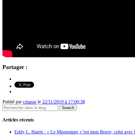
Partager :
Publié par
cmasse
le
22/11/2019 à 17:00:38
Articles récents
Eddy L. Harris : « Le Mississippi, c’est mon fleuve, celui avec l