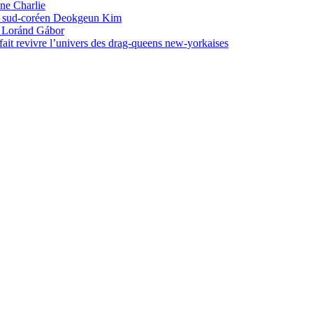
une Charlie
ste sud-coréen Deokgeun Kim
in Loránd Gábor
ait revivre l’univers des drag-queens new-yorkaises