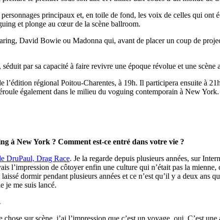
x personnages principaux et, en toile de fond, les voix de celles qui ont
voguing et plonge au cœur de la scène ballroom.
h Haring, David Bowie ou Madonna qui, avant de placer un coup de proje
séduit par sa capacité à faire revivre une époque révolue et une scène a
 l’édition régional Poitou-Charentes, à 19h. Il participera ensuite à 2
éroule également dans le milieu du voguing contemporain à New York.
ing à New York ? Comment est-ce entré dans votre vie ?
 de DruPaul, Drag Race
. Je la regarde depuis plusieurs années, sur Intern
s l’impression de côtoyer enfin une culture qui n’était pas la mienne, 
ent laissé dormir pendant plusieurs années et ce n’est qu’il y a deux ans q
ue je me suis lancé.
…
ose sur scène, j’ai l’impression que c’est un voyage, oui. C’est une aut