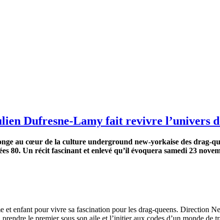
ulien Dufresne-Lamy fait revivre l’univers 
longe au cœur de la culture underground new-yorkaise des drag-quee
nées 80. Un récit fascinant et enlevé qu’il évoquera samedi 23 nove
e et enfant pour vivre sa fascination pour les drag-queens. Direction 
prendre le premier sous son aile et l’initier aux codes d’un monde de t