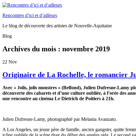
Rencontres d’ici et d’ailleurs
Le blog de découverte des artistes de Nouvelle-Aquitaine
Blog
Archives du mois :
novembre 2019
22
Nov
Originaire de La Rochelle, le romancier J
Avec « Jolis, jolis monstres » (Belfond), Julien Dufresne-Lamy p
découverte des cabarets et d’une culture oubliée, à l’orée des an
une rencontre au cinéma Le Dietrich de Poitiers à 21h.
Julien Dufresne-Lamy, photographié par Melania Avanzato.
A Los Angeles, un jeune père de famille, ancien gangster, quitte femm
icône oubliée de la scène drag du début des années sida. Le second va 