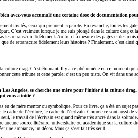
u bien avez-vous accumulé une certaine dose de documentation pour 
ement invités, ceux qui prennent la parole. En revanche, toutes les galer
 départ. C’est vraiment lorsque je me suis plongé dans la culture drag et la
 les retranscrire fidèlement. Au fur et à mesure des pages et des mois d’
 de retranscrire fidèlement leurs histoires ? Finalement, c’est ainsi qu
 à la culture drag. C’est étonnant. Il y a ce phénomène en ce moment qui
onner cette tribune et cette parole; c’est un peu triste. On vit dans une
 Los Angeles, se cherche une mère pour l’initier à la culture drag.
i vous a initié ?
as eu de mère mentor ou symbolique. Pour ce livre, ça a été un sujet pas
e le cadre de l’écriture, le cadre de l’écrivain. Comme ce sont aussi de 
ça seul, le travail de l’écrivain est quand même très ancré dans la solit
oire aucune source littéraire, universitaire ou académique sur la culture
éer une ambiance, un décor. Mais ça s’est fait très seul!