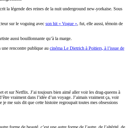
 écrit la légende des reines de la nuit underground new-yorkaise. Sous
cteur sur le voguing avec
son hit « Vogue »
, fut, elle aussi, témoin de
rtiste aussi bouillonnante qu’à la marge.
1h une rencontre publique au
cinéma Le Dietrich à Poitiers, à l’issue de
et et sur Netflix. J’ai toujours bien aimé aller voir les drag-queens à
d’être vraiment dans l’idée d’un voyage. J’aimais vraiment ça, voir
ue je me suis dit que cette histoire regroupait toutes mes obsessions
re forme de beauté, c’est une autre forme de l’autre, de l’altérité, de