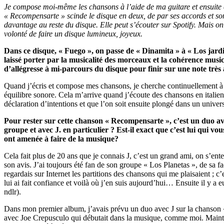
J
e compose moi-même les chansons à l’aide de ma guitare et ensuite c
« Recompensarte » scinde le disque en deux, de par ses accords et so
davantage au reste du disque. Elle peut s’écouter sur Spotify. Mais on
volonté de faire un disque lumineux, joyeux.
Dans ce disque, « Fuego », on passe de « Dinamita » à « Los jard
laissé porter par la musicalité des morceaux et la cohérence musi
d’allégresse à mi-parcours du disque pour finir sur une note très
Quand j’écris et compose mes chansons, je cherche continuellement à 
équilibre sonore. Cela m’arrive quand j’écoute des chansons en italien
déclaration d’intentions et que l’on soit ensuite plongé dans un unive
Pour rester sur cette chanson « Recompensarte », c’est un duo av
groupe et avec J. en particulier ?
Est-il exact que c’est lui qui vo
ont amenée à faire de la musique
?
Cela fait plus de 20 ans que je connais J, c’est un grand ami, on s’e
son avis. J’ai toujours été fan de son groupe « Los Planetas », de sa fa
regardais sur Internet les partitions des chansons qui me plaisaient ;
lui ai fait confiance et voilà où j’en suis aujourd’hui… Ensuite il 
ndlr).
Dans mon premier album, j’avais prévu un duo avec J sur la chanson 
avec Joe Crepusculo qui débutait dans la musique, comme moi. Mainten