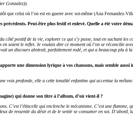
ier Gonzalez)).
lutôt que celui où l’on est en guerre avec soi-même (Ana
Fernandez-Vill
précédents. Peut-être plus festif et enlevé. Quelle a été votre dém
 côté positif de la vie, explorer ce qui s’y passe, tout en sachant les co
 en soient le reflet. Je voulais dire ce moment où l’on se réconcilie av
it un discours abstrait, parfaitement rodé, et qui a beaucoup plu à la 
e apporte une dimension lyrique à vos chansons, mais semble aussi i
ne voix profonde, elle a cette tonalité enfantine qui accentue la mélanc
agine) qui donne son titre à l’album, d’où vient-il
?
ansons. C’est l’étincelle qui enclenche le mécanisme. C’est une flamme,
leux de ressentir du désir et de le sentir se consumer en soi. D’abord, l