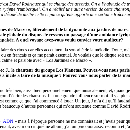
’est David Rodriguez qui se charge des accords. On a l’habitude de tra
n rythme ‘rumbesque’. On a réalisé une autre version de cette chanson,
 a décidé de mettre celle-ci parce qu’elle apporte une certaine fraîche
ines de Marzo », littéralement de la dynamite aux jardins de mars
cale globale du disque. Je ressens un passage d’une ambiance lyriqu
 apaisée. A quel voyage avez-vous voulu convier votre auditeur
?
faire des rimes car elles accentuent la sonorité de la mélodie. Donc, 
 ou en français et ça me paraît essentiel. Je voulais que le disque soit
rs calme et paisible avec « Los Jardines de Marzo ».
ec J., le chanteur du groupe Los Planetas.
Pouvez-vous nous parler
us a incité à faire de la musique ?
Pouvez-vous nous parler de la man
ntend très bien, aussi bien personnellement que musicalement, et, quand
çon d’écrire les chansons. Il a une grande influence sur moi. Il y a plus 
 c’est comme ça que j’ai commencé à jouer. Un jour, J m’a dit qu’il faud
y a eu beaucoup d’autres personnes qui m’ont soutenue comme David Rodr
«
ADN
» mais à l’époque personne ne me connaissait et j’avais peur que 
ant, avec mon cinquième album, j’ai un parcours assez reconnu et j’ai 