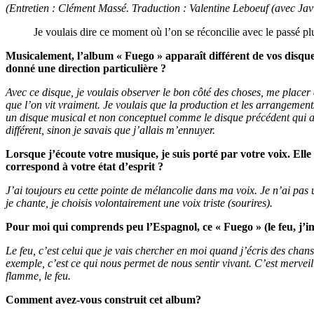
(Entretien : Clément Massé. Traduction : Valentine Leboeuf (avec Jav
Je voulais dire ce moment où l’on se réconcilie avec le passé p
Musicalement, l’album « Fuego » apparaît différent de vos disques 
donné une direction particulière ?
Avec ce disque, je voulais observer le bon côté des choses, me placer du
que l’on vit vraiment. Je voulais que la production et les arrangements
un disque musical et non conceptuel comme le disque précédent qui ava
différent, sinon je savais que j’allais m’ennuyer.
Lorsque j’écoute votre musique, je suis porté par votre voix. Ell
correspond à votre état d’esprit ?
J’ai toujours eu cette pointe de mélancolie dans ma voix. Je n’ai pas u
je chante, je choisis volontairement une voix triste (sourires).
Pour moi qui comprends peu l’Espagnol, ce « Fuego » (le feu, j’im
L
e feu, c’est celui que je vais chercher en moi quand j’écris des ch
exemple, c’est ce qui nous permet de nous sentir vivant. C’est merveil
flamme, le feu.
Comment avez-vous construit cet album
?