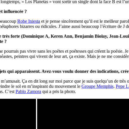
s longtemps, « Los Planetas » vont sortir un single dont la face B est l’
t influencée ?
 beaucoup
Robe Iniesta
et je pense sincèrement qu’il est le meilleur par
métaphores bizarres ou ridicules. J’aime aussi beaucoup l’écriture de J
e très forte (Dominique A, Keren Ann, Benjamin Biolay, Jean-Loui
te ?
ne pourrais pas vivre sans les poètes et poétesses qui créent la poésie. J
éastes, peintres qui vivent de leur art, ça existe. Mais je ne me considè
jets qui apparaissent. Avez-vous voulu donner des indications, cré
ui m’amusait. Ça en dit long sur moi parce que je suis quelqu’un de très 
 peindre le sol en m’inspirant du mouvement le
Groupe Memphis
.
Pepe L
as. C’est
Pablo Zamora
qui a pris la photo.