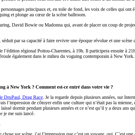
x personnages principaux et, en toile de fond, les voix de celles qui ont
voguing et plonge au cœur de la scène ballroom.
h Haring, David Bowie ou Madonna qui, avant de placer un coup de proje
séduit par sa capacité à faire revivre une époque révolue et une scène a
 l’édition régional Poitou-Charentes, à 19h. Il participera ensuite à 2
éroule également dans le milieu du voguing contemporain à New York.
ing à New York ? Comment est-ce entré dans votre vie ?
 de DruPaul, Drag Race
. Je la regarde depuis plusieurs années, sur Intern
s l’impression de côtoyer enfin une culture qui n’était pas la mienne, 
ent laissé dormir pendant plusieurs années et ce n’est qu’il y a deux ans q
ue je me suis lancé.
…
ose sur scène, j’ai l’impression que c’est un voyage, oui. C’est une aut