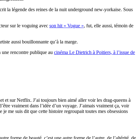
 écrit la légende des reines de la nuit underground new-yorkaise. Sous
cteur sur le voguing avec
son hit « Vogue »
, fut, elle aussi, témoin de
rtiste aussi bouillonnante qu’à la marge.
1h une rencontre publique au
cinéma Le Dietrich à Poitiers, à l’issue de
et et sur Netflix. J’ai toujours bien aimé aller voir les drag-queens à
d’être vraiment dans l’idée d’un voyage. J’aimais vraiment ça, voir
ue je me suis dit que cette histoire regroupait toutes mes obsessions
re forme de beauté, c’est une autre forme de l’autre, de l’altérité, de