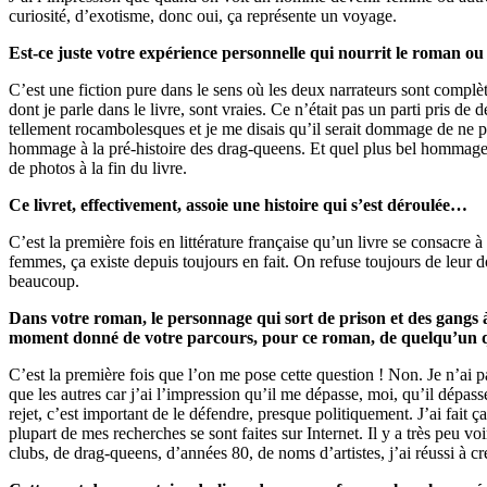
curiosité, d’exotisme, donc oui, ça représente un voyage.
Est-ce juste votre expérience personnelle qui nourrit le roman o
C’est une fiction pure dans le sens où les deux narrateurs sont complèt
dont je parle dans le livre, sont vraies. Ce n’était pas un parti pris de
tellement rocambolesques et je me disais qu’il serait dommage de ne pas
hommage à la pré-histoire des drag-queens. Et quel plus bel hommage que
de photos à la fin du livre.
Ce livret, effectivement, assoie une histoire qui s’est déroulée…
C’est la première fois en littérature française qu’un livre se consacre
femmes, ça existe depuis toujours en fait. On refuse toujours de leur d
beaucoup.
Dans votre roman, le personnage qui sort de prison et des gangs à
moment donné de votre parcours, pour ce roman, de quelqu’un qu
C’est la première fois que l’on me pose cette question ! Non. Je n’ai p
que les autres car j’ai l’impression qu’il me dépasse, moi, qu’il dépass
rejet, c’est important de le défendre, presque politiquement. J’ai fait 
plupart de mes recherches se sont faites sur Internet. Il y a très peu v
clubs, de drag-queens, d’années 80, de noms d’artistes, j’ai réussi à cr