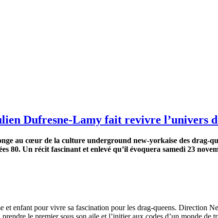
ulien Dufresne-Lamy fait revivre l’univers 
longe au cœur de la culture underground new-yorkaise des drag-quee
nées 80. Un récit fascinant et enlevé qu’il évoquera samedi 23 nove
e et enfant pour vivre sa fascination pour les drag-queens. Direction 
prendre le premier sous son aile et l’initier aux codes d’un monde de t