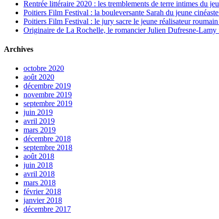
Rentrée littéraire 2020 : les tremblements de terre intimes du je
Poitiers Film Festival : la bouleversante Sarah du jeune cinéa
Poitiers Film Festival : le jury sacre le jeune réalisateur rouma
Originaire de La Rochelle, le romancier Julien Dufresne-Lamy f
Archives
octobre 2020
août 2020
décembre 2019
novembre 2019
septembre 2019
juin 2019
avril 2019
mars 2019
décembre 2018
septembre 2018
août 2018
juin 2018
avril 2018
mars 2018
février 2018
janvier 2018
décembre 2017