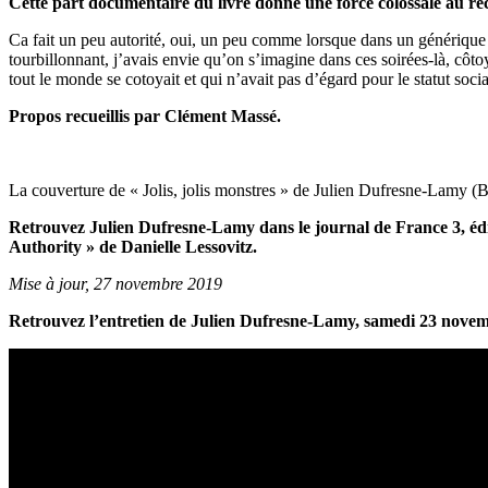
Cette part documentaire du livre donne une force colossale au r
Ca fait un peu autorité, oui, un peu comme lorsque dans un générique d
tourbillonnant, j’avais envie qu’on s’imagine dans ces soirées-là, côt
tout le monde se cotoyait et qui n’avait pas d’égard pour le statut soci
Propos recueillis par Clément Massé.
La couverture de « Jolis, jolis monstres » de Julien Dufresne-Lamy (
Retrouvez Julien Dufresne-Lamy dans le journal de France 3, édit
Authority » de Danielle Lessovitz.
Mise à jour, 27 novembre 2019
Retrouvez l’entretien de Julien Dufresne-Lamy, samedi 23 novemb