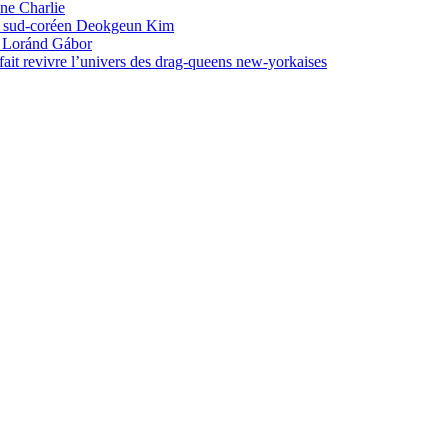
une Charlie
ste sud-coréen Deokgeun Kim
in Loránd Gábor
ait revivre l’univers des drag-queens new-yorkaises