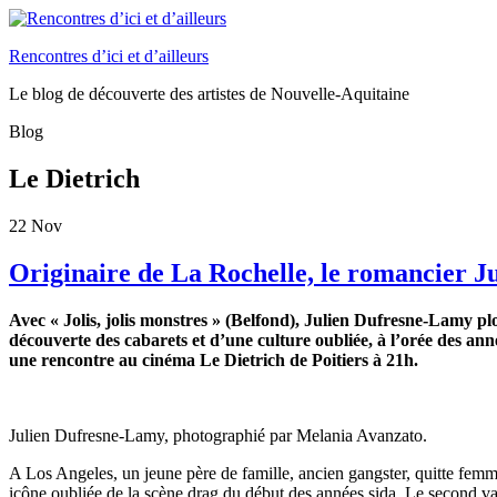
Rencontres d’ici et d’ailleurs
Le blog de découverte des artistes de Nouvelle-Aquitaine
Blog
Le Dietrich
22
Nov
Originaire de La Rochelle, le romancier J
Avec « Jolis, jolis monstres » (Belfond), Julien Dufresne-Lamy p
découverte des cabarets et d’une culture oubliée, à l’orée des an
une rencontre au cinéma Le Dietrich de Poitiers à 21h.
Julien Dufresne-Lamy, photographié par Melania Avanzato.
A Los Angeles, un jeune père de famille, ancien gangster, quitte femm
icône oubliée de la scène drag du début des années sida. Le second va 