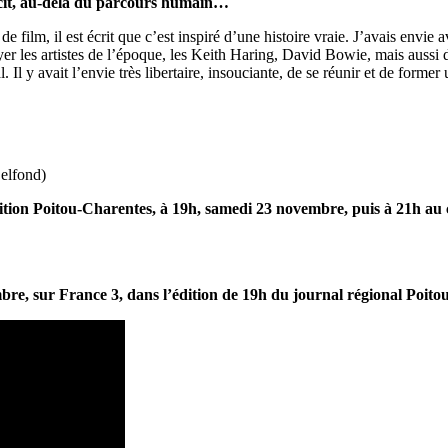
écit, au-delà du parcours humain…
e film, il est écrit que c’est inspiré d’une histoire vraie. J’avais env
oyer les artistes de l’époque, les Keith Haring, David Bowie, mais auss
al. Il y avait l’envie très libertaire, insouciante, de se réunir et de fo
Belfond)
ion Poitou-Charentes, à 19h, samedi 23 novembre, puis à 21h au ci
re, sur France 3, dans l’édition de 19h du journal régional Poit