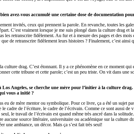
u bien avez-vous accumulé une certaine dose de documentation pour 
ement invités, ceux qui prennent la parole. En revanche, toutes les galer
 départ. C’est vraiment lorsque je me suis plongé dans la culture drag et la
 les retranscrire fidèlement. Au fur et à mesure des pages et des mois d’
 de retranscrire fidèlement leurs histoires ? Finalement, c’est ainsi qu
 à la culture drag. C’est étonnant. Il y a ce phénomène en ce moment qui
onner cette tribune et cette parole; c’est un peu triste. On vit dans une
 Los Angeles, se cherche une mère pour l’initier à la culture drag.
i vous a initié ?
as eu de mère mentor ou symbolique. Pour ce livre, ça a été un sujet pas
e le cadre de l’écriture, le cadre de l’écrivain. Comme ce sont aussi de 
ça seul, le travail de l’écrivain est quand même très ancré dans la solit
oire aucune source littéraire, universitaire ou académique sur la culture
éer une ambiance, un décor. Mais ça s’est fait très seul!