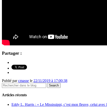
Partager :
Publié par
cmasse
le
22/11/2019 à 17:00:38
Articles récents
Eddy L. Harris : « Le Mississippi, c’est mon fleuve, celui avec l