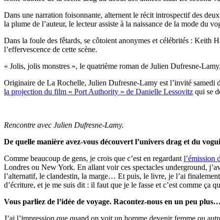
Dans une narration foisonnante, alternent le récit introspectif des deu
la plume de l’auteur, le lecteur assiste à la naissance de la mode du 
Dans la foule des fêtards, se côtoient anonymes et célébrités : Keit
l’effervescence de cette scène.
« Jolis, jolis monstres », le quatrième roman de Julien Dufresne-Lamy, 
Originaire de La Rochelle, Julien Dufresne-Lamy est l’invité samedi de
la projection du film « Port Authority » de Danielle Lessovitz
qui se d
Rencontre avec Julien Dufresne-Lamy.
De quelle manière avez-vous découvert l’univers drag et du vogu
Comme beaucoup de gens, je crois que c’est en regardant
l’émission
Londres ou New York. En allant voir ces spectacles underground, j’avai
l’alternatif, le clandestin, la marge… Et puis, le livre, je l’ai finalem
d’écriture, et je me suis dit : il faut que je le fasse et c’est comme ça q
Vous parliez de l’idée de voyage. Racontez-nous en un peu plus
J’ai l’impression que quand on voit un homme devenir femme ou autre ch