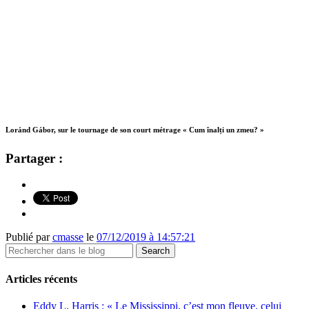
Loránd Gábor, sur le tournage de son court métrage «
Cum înalți un zmeu? »
Partager :
Publié par
cmasse
le
07/12/2019 à 14:57:21
Articles récents
Eddy L. Harris : « Le Mississippi, c’est mon fleuve, celui