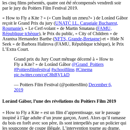
les cinq films présentés, quatre ont été récompensés vendredi soir
par le jury du Poitiers Film Festival 2019.
« How to Fly a Kite ? » (
« Cum înalți un zmeu?
« ) de Loránd Gábor
reçoit le Grand Prix du jury (
UNATC I.L. Caragiale Bucharest,
Roumanie
), « Le Cerf-volant » de Martin Smatana (
FAMU,
République tchèque
), le Prix du public, « City of Children » de
Arantxa Hernandez Barthe (
NFTS, Grande-Bretagne
) et « Hide N
Seek » de Barbora Halirova (FAMU, République tchèque), le Prix
L’Extra Court.
Grand prix du Jury Court métrage décerné à « How to
Fly a Kite? » de Loránd Gábor
@Grand_Poitiers
#Poitiersfilmfestival
#schoolfilms
#Cinema
pic.twitter.com/cqC8hBVLkD
— Poitiers Film Festival (@poitiersfilm)
December 6,
2019
Loránd Gábor, l’une des révélations du Poitiers Film 2019
« How to Fly a Kite » est un film d’apprentissage, sur le passage
inopiné à l’âge adulte d’un jeune garçon, Aurel. Alors qu’il ramasse
du bois en forêt avec son père, ils sont interpellés par un policier qui
les soupçonne de coupe illégale. L’intervention tourne au drame.