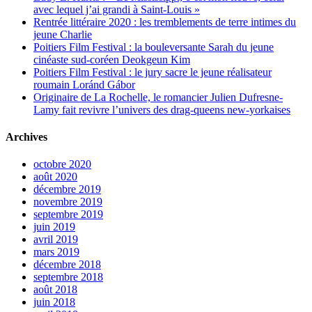
avec lequel j’ai grandi à Saint-Louis »
Rentrée littéraire 2020 : les tremblements de terre intimes du
jeune Charlie
Poitiers Film Festival : la bouleversante Sarah du jeune
cinéaste sud-coréen Deokgeun Kim
Poitiers Film Festival : le jury sacre le jeune réalisateur
roumain Loránd Gábor
Originaire de La Rochelle, le romancier Julien Dufresne-
Lamy fait revivre l’univers des drag-queens new-yorkaises
Archives
octobre 2020
août 2020
décembre 2019
novembre 2019
septembre 2019
juin 2019
avril 2019
mars 2019
décembre 2018
septembre 2018
août 2018
juin 2018