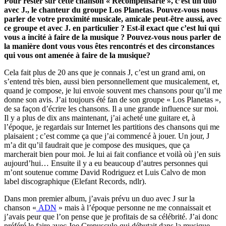
Pour rester sur cette chanson « Recompensarte », c’est un duo
avec J., le chanteur du groupe Los Planetas.
Pouvez-vous nous
parler de votre proximité musicale, amicale peut-être aussi, avec
ce groupe et avec J. en particulier ?
Est-il exact que c’est lui qui
vous a incité à faire de la musique ?
Pouvez-vous nous parler de
la manière dont vous vous êtes rencontrés e
t des circonstances
qui vous ont amenée à faire de la musique
?
Cela fait plus de 20 ans que je connais J, c’est un grand ami, on
s’entend très bien, aussi bien personnellement que musicalement, et,
quand je compose, je lui envoie souvent mes chansons pour qu’il me
donne son avis. J’ai toujours été fan de son groupe « Los Planetas »,
de sa façon d’écrire les chansons. Il a une grande influence sur moi.
Il y a plus de dix ans maintenant, j’ai acheté une guitare et, à
l’époque, je regardais sur Internet les partitions des chansons qui me
plaisaient ; c’est comme ça que j’ai commencé à jouer. Un jour, J
m’a dit qu’il faudrait que je compose des musiques, que ça
marcherait bien pour moi. Je lui ai fait confiance et voilà où j’en suis
aujourd’hui… Ensuite il y a eu beaucoup d’autres personnes qui
m’ont soutenue comme David Rodriguez et Luis Calvo de mon
label discographique (Elefant Records, ndlr).
Dans mon premier album, j’avais prévu un duo avec J sur la
chanson «
ADN
» mais à l’époque personne ne me connaissait et
j’avais peur que l’on pense que je profitais de sa célébrité. J’ai donc
préféré le faire avec Joe Crepusculo qui débutait dans la musique,