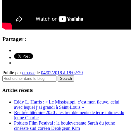
Partager :
Publié par
cmasse
le
04/02/2018 à 18:02:29
Articles récents
Eddy L. Harris : « Le Mississippi, c’est mon fleuve, celui
avec lequel j’ai grandi à Saint-Louis »
Rentrée littéraire 2020 : les tremblements de terre intimes du
jeune Charlie
Poitiers Film Festival : la bouleversante Sarah du jeune
cinéaste sud-coréen Deokgeun Kim