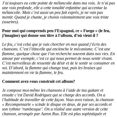
J’ai toujours eu cette pointe de mélancolie dans ma voix. Je n’ai pas
une voix profonde, elle a cette tonalité enfantine qui accentue la
mélancolie. Mais c’est aussi un peu fait exprès, je ne vais pas
mentir. Quand je chante, je choisis volontairement une voix triste
(sourires).
Pour moi qui comprends peu l’Espagnol, ce « Fuego » (le feu,
j’imagine) qui donne son titre à l’album, d’où vient-il
?
L
e feu, c’est celui que je vais chercher en moi quand j’écris des
chansons. C’est l’étincelle qui enclenche le mécanisme. C’est une
flamme, quelque chose que l’on recherche souvent dans nos vies. En
amour par exemple, c’est ce qui nous permet de nous sentir vivant.
C’est merveilleux de ressentir du désir et de le sentir se consumer en
soi. D’abord, la flamme qui change tout, puis les braises qui
maintiennent en vie la flamme, le feu.
Comment avez-vous construit cet album
?
J
e compose moi-même les chansons à l’aide de ma guitare et
ensuite c’est David Rodriguez qui se charge des accords. On a
l’habitude de travailler de cette façon. Vous avez raison, la chanson
« Recompensarte » scinde le disque en deux, de par ses accords et
son rythme ‘rumbesque’. On a réalisé une autre version de cette
chanson, arrangée par Aaron Rux. Elle est plus sophistiquée et