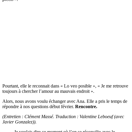
Pourtant, elle le reconnait dans « Lo veo posible », « Je me retrouve
toujours à chercher l’amour au mauvais endroit ».
Alors, nous avons voulu échanger avec Ana. Elle a pris le temps de
répondre à nos questions début février.
Rencontre.
(Entretien : Clément Massé. Traduction : Valentine Leboeuf (avec
Javier Gonzalez)).
Je voulais dire ce moment où l’on se réconcilie avec le