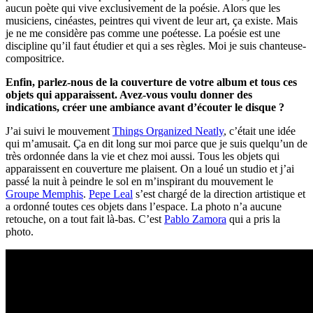
aucun poète qui vive exclusivement de la poésie. Alors que les
musiciens, cinéastes, peintres qui vivent de leur art, ça existe. Mais
je ne me considère pas comme une poétesse. La poésie est une
discipline qu’il faut étudier et qui a ses règles. Moi je suis chanteuse-
compositrice.
Enfin, parlez-nous de la couverture de votre album et tous ces
objets qui apparaissent. Avez-vous voulu donner des
indications, créer une ambiance avant d’écouter le disque ?
J’ai suivi le mouvement
Things Organized Neatly
, c’était une idée
qui m’amusait. Ça en dit long sur moi parce que je suis quelqu’un de
très ordonnée dans la vie et chez moi aussi. Tous les objets qui
apparaissent en couverture me plaisent. On a loué un studio et j’ai
passé la nuit à peindre le sol en m’inspirant du mouvement le
Groupe Memphis
.
Pepe Leal
s’est chargé de la direction artistique et
a ordonné toutes ces objets dans l’espace. La photo n’a aucune
retouche, on a tout fait là-bas. C’est
Pablo Zamora
qui a pris la
photo.