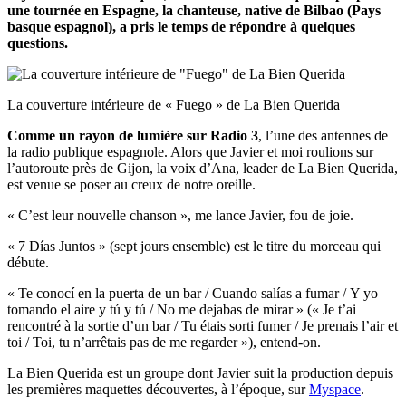
une tournée en Espagne, la chanteuse, native de Bilbao (Pays
basque espagnol), a pris le temps de répondre à quelques
questions.
La couverture intérieure de « Fuego » de La Bien Querida
Comme un rayon de lumière sur Radio 3
, l’une des antennes de
la radio publique espagnole. Alors que Javier et moi roulions sur
l’autoroute près de Gijon, la voix d’Ana, leader de La Bien Querida,
est venue se poser au creux de notre oreille.
« C’est leur nouvelle chanson », me lance Javier, fou de joie.
« 7 D
ías Juntos » (sept jours ensemble) est le titre du morceau qui
débute.
« Te conocí en la puerta de un bar /
Cuando salías a fumar /
Y yo
tomando el aire y tú y tú /
No me dejabas de mirar » (
« Je t’ai
rencontré à la sortie d’un bar / Tu étais sorti fumer / Je prenais l’air et
toi / Toi, tu n’arrêtais pas de me regarder »), entend-on.
La Bien Querida est un groupe dont Javier suit la production depuis
les premières maquettes découvertes, à l’époque, sur
Myspace
.