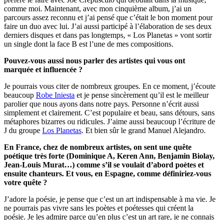
comme moi. Maintenant, avec mon cinquième album, j’ai un
parcours assez reconnu et j’ai pensé que c’était le bon moment pour
faire un duo avec lui. J’ai aussi participé à l’élaboration de ses deux
derniers disques et dans pas longtemps, « Los Planetas » vont sortir
un single dont la face B est l’une de mes compositions.
Pouvez-vous aussi nous parler des artistes qui vous ont
marquée et influencée ?
Je pourrais vous citer de nombreux groupes. En ce moment, j’écoute
beaucoup
Robe Iniesta
et je pense sincèrement qu’il est le meilleur
parolier que nous ayons dans notre pays. Personne n’écrit aussi
simplement et clairement. C’est populaire et beau, sans détours, sans
métaphores bizarres ou ridicules. J’aime aussi beaucoup l’écriture de
J du groupe
Los Planetas
. Et bien sûr le grand Manuel Alejandro.
En France, chez de nombreux artistes, on sent une quête
poétique très forte (Dominique A, Keren Ann, Benjamin Biolay,
Jean-Louis Murat…) comme s’il se voulait d’abord poètes et
ensuite chanteurs. Et vous, en Espagne, comme définiriez-vous
votre quête ?
J’adore la poésie, je pense que c’est un art indispensable à ma vie. Je
ne pourrais pas vivre sans les poètes et poétesses qui créent la
poésie. Je les admire parce qu’en plus c’est un art rare, je ne connais