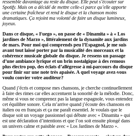
ressemble davantage au reste du disque. Elle peut s’écouter sur
Spotify. Mais on a décidé de mettre celle-ci parce qu’elle apporte
une certaine fraîcheur et rend le disque et la chanson moins
dramatiques.
Ça rejoint ma volonté de faire un disque lumineux,
joyeux.
Dans ce disque, « Fuego », on passe de « Dinamita » à « Los
jardines de Marzo », littéralement de la dynamite aux jardins
de mars. Pour moi qui comprends peu l’Espagnol, je me suis
avant tout laissé porter par la musicalité des morceaux et la
cohérence musicale globale du disque. Je ressens un passage
d’une ambiance lyrique et un brin nostalgique à des remous
plus électro pop, des éclats d’allégresse à mi-parcours du disque
pour finir sur une note très apaisée. A quel voyage avez-vous
voulu convier votre auditeur
?
Quand j’écris et compose mes chansons, je cherche continuellement
à faire des rimes car elles accentuent la sonorité de la mélodie. Donc,
même si vous ne comprenez pas la langue espagnole, vous entendez
cet équilibre sonore. Cela m’arrive quand j’écoute des chansons en
italien ou en français et ça me paraît essentiel. Je voulais que le
disque soit un voyage passionnel qui débute avec « Dinamita » qui
est une déclaration d’intentions et que l’on soit ensuite plongé dans
un univers calme et paisible avec « Los Jardines de Marzo ».