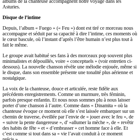
albums de la chanteuse accompagnent notre voyage dans les
Asturies.
Disque de l’intime
Depuis, l’album « Fuego » (« Feu ») dont est tiré ce morceau nous
accompagne et séduit par sa capacité à dire l’intime, ces moments où
le cœur bascule, où l’instant d’après l’être humain n’est plus tout à
fait le même.
Le groupe avait habitué ses fans à des morceaux pop souvent plus
minimalistes et dépouillés, voire « conceptuels » (voir entretien ci-
dessous). La nouvelle chanson révèle une mélodie enjouée, même si
le disque, dans son ensemble présente une tonalité plus aérienne et
nostalgique.
La voix de la chanteuse, douce et articulée, reste fidèle aux
précédents enregistrements. Comme un murmure, très féminin,
parfois presque enfantin. Et nous nous sommes plu à nous laisser
porter d’une chanson à l’autre. Comme dans « Dinamita » où la
chanteuse évoque ce moment où elle s’est laissée embarquer sur un
chemin de traverse, éveillée par l’envie de « jouer avec le feu », de
« suivre la pente dangereuse », d' »allumer la mèche », de « revêtir
des habits de fête » et « d’embrasser » cet homme face à elle. Et
c’est comme si tout dans sa « vie l’avait conduit à ce moment
précis ».