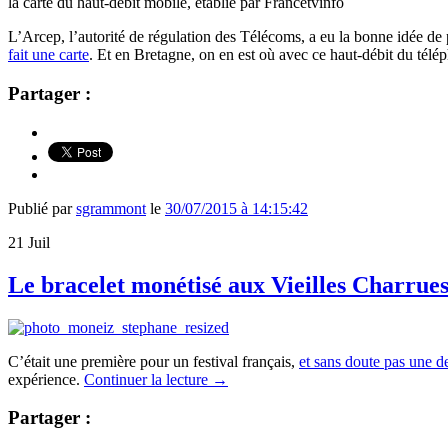
la carte du haut-débit mobile, établie par Francetvinfo
L’Arcep, l’autorité de régulation des
Télécoms, a eu la bonne idée de 
fait une carte
. Et en Bretagne, on en est où avec ce haut-débit du tél
Partager :
Publié par
sgrammont
le
30/07/2015 à 14:15:42
21
Juil
Le bracelet monétisé aux Vieilles Charrues
C’était une première pour un festival français,
et sans doute pas une d
expérience.
Continuer la lecture
→
Partager :