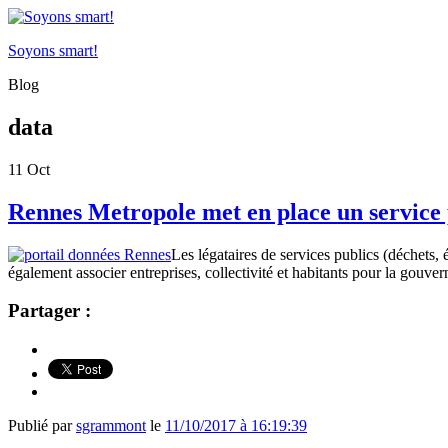
Soyons smart!
Blog
data
11
Oct
Rennes Metropole met en place un service 
Les légataires de services publics (déchets,
également associer entreprises, collectivité et habitants pour la gouv
Partager :
Publié par
sgrammont
le
11/10/2017 à 16:19:39