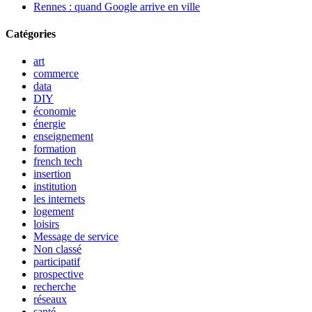
Rennes : quand Google arrive en ville
Catégories
art
commerce
data
DIY
économie
énergie
enseignement
formation
french tech
insertion
institution
les internets
logement
loisirs
Message de service
Non classé
participatif
prospective
recherche
réseaux
santé