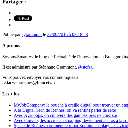
Partager :
Publié par
sgrammont
le
27/09/2016 à 08:18:24
A propos
Soyons-Smart est le blog de l'actualité de l'innovation en Bretagne (
Il est administré par Stéphane Grammont,
@stefsg
.
Vous pouvez envoyer vos communiqués à
redacweb.rennes@francetv.fr
Les + lus
MyJobCompany: le bouche à oreille digital pour trouver un em
A la Digital Tech de Rennes, on va (enfin) parler de sexe
Avec Agriloops, on cultivera des gambas près de chez soi
Avec Guivers, les accros au shopping deviennent accros à la sol
Space de Rennes: comment le robot Spoutnic soulage les avicul