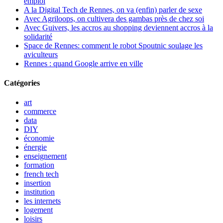
emploi
A la Digital Tech de Rennes, on va (enfin) parler de sexe
Avec Agriloops, on cultivera des gambas près de chez soi
Avec Guivers, les accros au shopping deviennent accros à la
solidarité
Space de Rennes: comment le robot Spoutnic soulage les
aviculteurs
Rennes : quand Google arrive en ville
Catégories
art
commerce
data
DIY
économie
énergie
enseignement
formation
french tech
insertion
institution
les internets
logement
loisirs