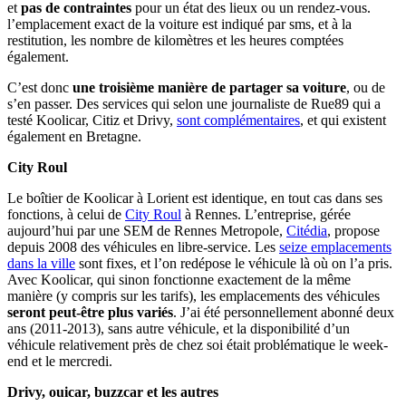
et
pas de contraintes
pour un état des lieux ou un rendez-vous.
l’emplacement exact de la voiture est indiqué par sms, et à la
restitution, les nombre de kilomètres et les heures comptées
également.
C’est donc
une troisième manière de partager sa voiture
, ou de
s’en passer. Des services qui selon une journaliste de Rue89 qui a
testé Koolicar, Citiz et Drivy,
sont complémentaires
, et qui existent
également en Bretagne.
City Roul
Le boîtier de Koolicar à Lorient est identique, en tout cas dans ses
fonctions, à celui de
City Roul
à Rennes. L’entreprise, gérée
aujourd’hui par une SEM de Rennes Metropole,
Citédia
, propose
depuis 2008 des véhicules en libre-service. Les
seize emplacements
dans la ville
sont fixes, et l’on redépose le véhicule là où on l’a pris.
Avec Koolicar, qui sinon fonctionne exactement de la même
manière (y compris sur les tarifs), les emplacements des véhicules
seront peut-être plus variés
. J’ai été personnellement abonné deux
ans (2011-2013), sans autre véhicule, et la disponibilité d’un
véhicule relativement près de chez soi était problématique le week-
end et le mercredi.
Drivy, ouicar, buzzcar et les autres