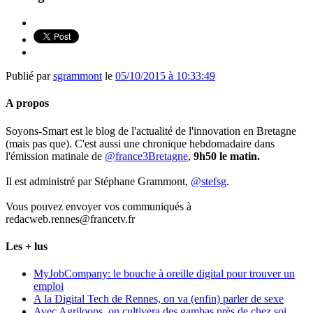
Publié par
sgrammont
le
05/10/2015 à 10:33:49
A propos
Soyons-Smart est le blog de l'actualité de l'innovation en Bretagne
(mais pas que). C'est aussi une chronique hebdomadaire dans
l'émission matinale de
@france3Bretagne
,
9h50 le matin.
Il est administré par Stéphane Grammont,
@stefsg
.
Vous pouvez envoyer vos communiqués à
redacweb.rennes@francetv.fr
Les + lus
MyJobCompany: le bouche à oreille digital pour trouver un
emploi
A la Digital Tech de Rennes, on va (enfin) parler de sexe
Avec Agriloops, on cultivera des gambas près de chez soi