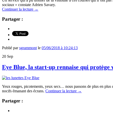
Un service qui a pu donner de la visibilité à ces courses qui n’ont pas 
sociaux
» constate Adrien Savary.
Continuer la lecture
→
Partager :
Publié par
sgrammont
le
05/06/2018 à 10:24:13
20
Sep
Eye Blue, la start-up rennaise qui protège
Yeux rouges, picotements, yeux secs… nous passons de plus en plus de
nocifs émanant des écrans.
Continuer la lecture
→
Partager :