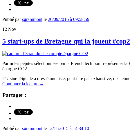
Publié par
sgrammont
le
20/09/2016 à 09:58:59
12
Nov
5 start-ups de Bretagne qui la jouent #cop
Parmi les pépites sélectionnées par la French tech pour représenter la
épargne CO2.
L’Usine Digitale a dressé une liste, peut-être pas exhaustive, des jeun
Continuer la lecture
→
Partager :
Publié par
sgrammont
le
12/11/2015 à 14:34:10