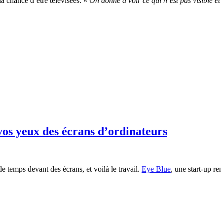
la chance d’être télévisées.
«
O
n donne à voir ce qui n’est pas visible e
 vos yeux des écrans d’ordinateurs
 temps devant des écrans, et voilà le travail.
Eye Blue
, une start-up r