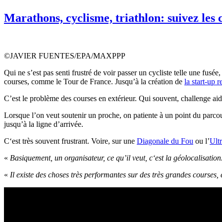
Marathons, cyclisme, triathlon: suivez les
©JAVIER FUENTES/EPA/MAXPPP
Qui ne s’est pas senti frustré de voir
passer
un cycliste telle une fusée,
courses, comme le Tour de France.
Jusqu’à la création de
la
start-up
r
C’est le problème des courses en extérieur.
Qui souvent, challenge aida
Lorsque l’
on
veut soutenir un proche,
on
patiente à un point du parco
jusqu’à la ligne d’arrivée.
C
‘est très souvent frustrant.
Voire, sur une
Diagonale
du Fou
ou l’
Ult
«
Basiquement
, un organisateur,
ce
qu’
il
veut,
c
‘est la géolocalisation
«
Il existe des choses très performantes sur des très grandes courses,