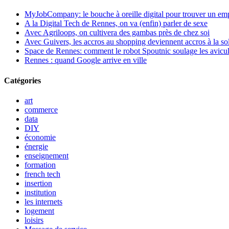
MyJobCompany: le bouche à oreille digital pour trouver un em
A la Digital Tech de Rennes, on va (enfin) parler de sexe
Avec Agriloops, on cultivera des gambas près de chez soi
Avec Guivers, les accros au shopping deviennent accros à la sol
Space de Rennes: comment le robot Spoutnic soulage les avicul
Rennes : quand Google arrive en ville
Catégories
art
commerce
data
DIY
économie
énergie
enseignement
formation
french tech
insertion
institution
les internets
logement
loisirs