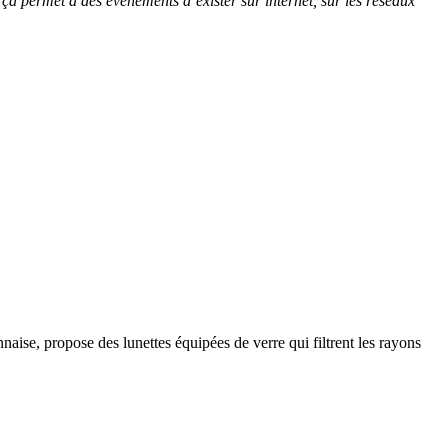
t ça permet à des événements d’exister sur internet, sur les réseaux
ennaise, propose des lunettes équipées de verre qui filtrent les rayons