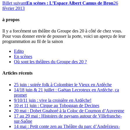
Billet suivant
En scènes : L’Espace Albert Camus de Bron
26
février 2013
à propos
Il y a forcément un théâtre du Groupe des 20 à côté de chez vous.
Pour vous donner envie de pousser la porte, voici un aperçu de leur
programmation au fil de la saison
Edito
En scènes
Où sont les théâtres du Groupe des 20 ?
Articles récents
25 juin : soirée folk à Colombier le Vieux en Ardèche
14/18 juin & 21 juillet : Gaëtan Lecroteux en Ardèche, ça
promet
9/10/11 juin : vive la croisière en Ardèche!
10 et 11 juin : Cirque au Toboggan de Decines
20 mai : Dobet Gnahoré à la Coloc de Cournon d’Auvergne
17 au 29 mai : Histoires de paysans autour de Villefranche-
sur-Saône
14 mai : Petit conte zen au Théâtre du parc d’Andrézieux-