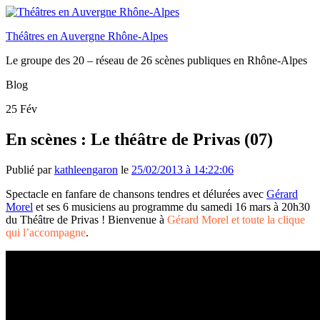
Théâtres en Auvergne Rhône-Alpes
Le groupe des 20 – réseau de 26 scènes publiques en Rhône-Alpes
Blog
25
Fév
En scènes : Le théâtre de Privas (07)
Publié par
kathleengaron
le
25/02/2013 à 14:22:06
Spectacle en fanfare de chansons tendres et délurées avec
Gérard
Morel
et ses 6 musiciens au programme du samedi 16 mars à 20h30
du Théâtre de Privas ! Bienvenue à
Gérard Morel et toute la clique
qui l’accompagne
.