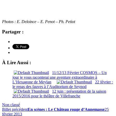
Photos : E. Deloince – E. Penot – Ph. Petiot
Partager :
À Lire Aussi :
11/12/13 Février COSMOS – Un
jour je vous raconterai une aventure extraordinaire à
L’Hexagone de Meylan
22 février :
le repas des fauves à l’Auditorium de Seynod
12 juin : présentation de la saison
2015/2016 pour le théâtre de Villefranche
Non classé
Billet précédent
En scènes : Le Château rouge d’Annemasse
25
février 2013