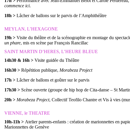
17h
>
Performance avec Jean-Emmanuel Belot et Carole Perdereau, 
commence ici
.
18h
>
Lâcher de ballons sur le parvis de l’Amphithéâtre
MEYLAN, L’HEXAGONE
19h
>
Visite du théâtre et de la scénographie en montage du spectac
un phare
, mis en scène par François Rancillac
SAINT MARTIN D’HERES, L’HEURE BLEUE
14h30 & 16h
>
Visite guidée du Théâtre
16h30
>
Répétition publique,
Morabeza Project
17h
>
Lâcher de ballons et goûter sur le parvis
17h30
>
Scène ouverte (groupe de hip hop de Cita-danse – St Marti
20h
>
Morabeza Project
, Collectif Teofilo Chantre et Vis à vies (m
VIENNE, le THEATRE
10h-11h
>
Atelier parents-enfants : création de marionnettes en papi
Marionnettes de Genève