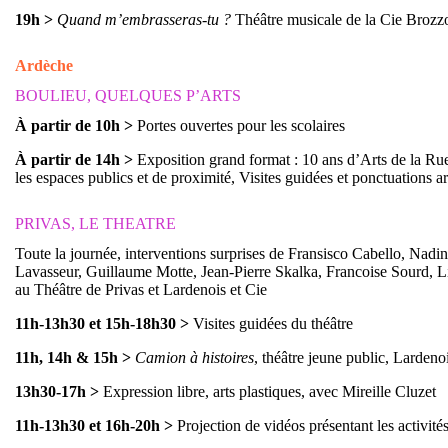
19h
>
Quand m’embrasseras-tu ?
Théâtre musicale de la Cie Brozz
Ardèche
BOULIEU, QUELQUES P’ARTS
À partir de 10h
>
Portes ouvertes pour les scolaires
À partir de 14h
>
Exposition grand format : 10 ans d’Arts de la Rue
les espaces publics et de proximité, Visites guidées et ponctuations ar
PRIVAS, LE THEATRE
Toute la journée, interventions surprises de Fransisco Cabello, Nad
Lavasseur, Guillaume Motte, Jean-Pierre Skalka, Francoise Sourd, Lin
au Théâtre de Privas et Lardenois et Cie
11h-13h30 et 15h-18h30
>
Visites guidées du théâtre
11h, 14h & 15h
>
Camion à histoires
, théâtre jeune public, Lardeno
13h30-17h
>
Expression libre, arts plastiques, avec Mireille Cluzet
11h-13h30 et 16h-20h
>
Projection de vidéos présentant les activité