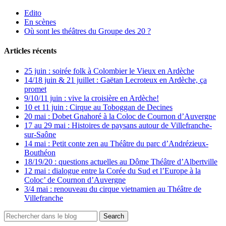
Edito
En scènes
Où sont les théâtres du Groupe des 20 ?
Articles récents
25 juin : soirée folk à Colombier le Vieux en Ardèche
14/18 juin & 21 juillet : Gaëtan Lecroteux en Ardèche, ça
promet
9/10/11 juin : vive la croisière en Ardèche!
10 et 11 juin : Cirque au Toboggan de Decines
20 mai : Dobet Gnahoré à la Coloc de Cournon d’Auvergne
17 au 29 mai : Histoires de paysans autour de Villefranche-
sur-Saône
14 mai : Petit conte zen au Théâtre du parc d’Andrézieux-
Bouthéon
18/19/20 : questions actuelles au Dôme Théâtre d’Albertville
12 mai : dialogue entre la Corée du Sud et l’Europe à la
Coloc’ de Cournon d’Auvergne
3/4 mai : renouveau du cirque vietnamien au Théâtre de
Villefranche