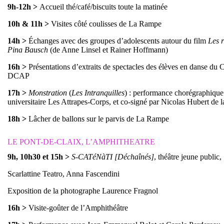
9h-12h
>
Accueil thé/café/biscuits toute la matinée
10h & 11h
>
Visites côté coulisses de La Rampe
14h
>
Échanges avec des groupes d’adolescents autour du film
Les r
Pina Bausch
(de Anne Linsel et Rainer Hoffmann)
16h
>
Présentations d’extraits de spectacles des élèves en danse du
DCAP
17h
>
Monstration
(
Les Intranquilles
) : performance chorégraphique
universitaire Les Attrapes-Corps, et co-signé par Nicolas Hubert de 
18h
>
Lâcher de ballons sur le parvis de La Rampe
LE PONT-DE-CLAIX, L’AMPHITHEATRE
9h, 10h30 et 15h
>
S-CATéNàTI [Déchaînés]
, théâtre jeune public,
Scarlattine Teatro, Anna Fascendini
Exposition de la photographe Laurence Fragnol
16h
>
Visite-goûter de l’Amphithéâtre