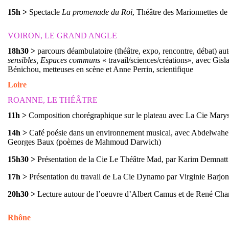
15h
>
Spectacle
La promenade du Roi
, Théâtre des Marionnettes d
VOIRON, LE GRAND ANGLE
18h30
>
parcours déambulatoire (théâtre, expo, rencontre, débat) aut
sensibles, Espaces communs
« travail/sciences/créations», avec Gis
Bénichou, metteuses en scène et Anne Perrin, scientifique
Loire
ROANNE, LE THÉÂTRE
11h
>
Composition chorégraphique sur le plateau avec La Cie Maryse
14h
>
Café poésie dans un environnement musical, avec Abdelwahe
Georges Baux (poèmes de Mahmoud Darwich)
15h30
>
Présentation de la Cie Le Théâtre Mad, par Karim Demnatt
17h
>
Présentation du travail de La Cie Dynamo par Virginie Barjon
20h30
>
Lecture autour de l’oeuvre d’Albert Camus et de René Cha
Rhône