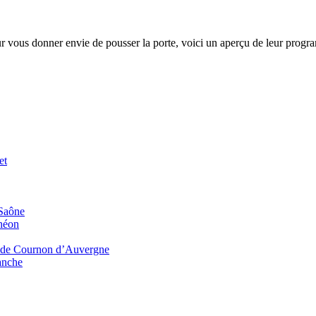
r vous donner envie de pousser la porte, voici un aperçu de leur progra
et
-Saône
théon
c’ de Cournon d’Auvergne
anche