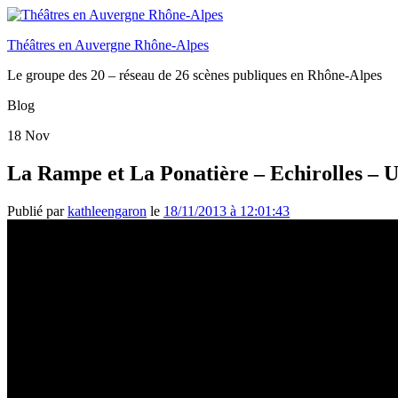
Théâtres en Auvergne Rhône-Alpes
Le groupe des 20 – réseau de 26 scènes publiques en Rhône-Alpes
Blog
18
Nov
La Rampe et La Ponatière – Echirolles – U
Publié par
kathleengaron
le
18/11/2013 à 12:01:43