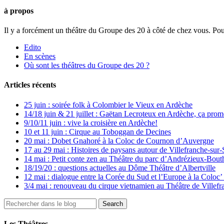
à propos
Il y a forcément un théâtre du Groupe des 20 à côté de chez vous. Pou
Edito
En scènes
Où sont les théâtres du Groupe des 20 ?
Articles récents
25 juin : soirée folk à Colombier le Vieux en Ardèche
14/18 juin & 21 juillet : Gaëtan Lecroteux en Ardèche, ça prom
9/10/11 juin : vive la croisière en Ardèche!
10 et 11 juin : Cirque au Toboggan de Decines
20 mai : Dobet Gnahoré à la Coloc de Cournon d’Auvergne
17 au 29 mai : Histoires de paysans autour de Villefranche-sur
14 mai : Petit conte zen au Théâtre du parc d’Andrézieux-Bou
18/19/20 : questions actuelles au Dôme Théâtre d’Albertville
12 mai : dialogue entre la Corée du Sud et l’Europe à la Colo
3/4 mai : renouveau du cirque vietnamien au Théâtre de Villefr
Les Théâtres