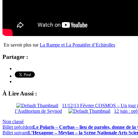
En savoir plus sur
La Rampe et La Ponatière d’Echirolles
Partager :
À Lire Aussi :
11/12/13 Février COSMOS – Un jour je
l’Auditorium de Seynod
12 juin : pr
Non classé
Billet précédent
Le Polaris – Corbas – lieu de paroles, donne de la v
Billet suivant
L’Hexagone – Meylan – la Scène Nationale Arts Scien