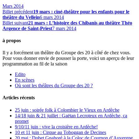
Mars 2014
Billet précédent
19 mars : ciné-théâtre pour les enfants pour le
théâtre du Vellein
6 mars 2014
Billet suivant
21 mars : L’histoire des Chibanis au théâtre Théo
Argence de Saint-Priest
7 mars 2014
à propos
Il y a forcément un théâtre du Groupe des 20 à côté de chez vous.
Pour vous donner envie de pousser la porte, voici un aperçu de leur
programmation au fil de la saison
Edito
En scènes
Où sont les théâtres du Groupe des 20 ?
Articles récents
25 juin : soirée folk à Colombier le Vieux en Ardèche
14/18 juin & 21 juillet : Gaëtan Lecroteux en Ardèche, ça
promet
9/10/11 juin : vive la croisière en Ardèche!
10 et 11 juin : Cirque au Toboggan de Decines
20 mai : Dobet Gnahoré à la Coloc de Cournon d’Auvergne