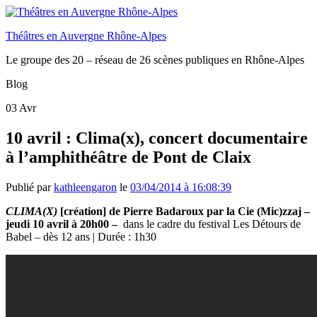
Théâtres en Auvergne Rhône-Alpes
Le groupe des 20 – réseau de 26 scènes publiques en Rhône-Alpes
Blog
03
Avr
10 avril : Clima(x), concert documentaire
à l’amphithéâtre de Pont de Claix
Publié par
kathleengaron
le
03/04/2014 à 16:08:39
CLIMA(X)
[création] de
Pierre Badaroux par la Cie (Mic)zzaj –
jeudi 10 avril à 20h00 –
dans le cadre du festival Les Détours de
Babel – dès 12 ans | Durée : 1h30