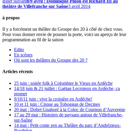
Billet suivant
8/9 avril : Dominique Pinon est Richard III au
théâtre de Villefranche sur Saône
3 avril 2014
à propos
Il y a forcément un théâtre du Groupe des 20 à côté de chez vous.
Pour vous donner envie de pousser la porte, voici un aperçu de leur
programmation au fil de la saison
Edito
En scènes
Où sont les théâtres du Groupe des 20 ?
Articles récents
25 juin : soirée folk à Colombier le Vieux en Ardèche
14/18 juin & 21 juillet : Gaëtan Lecroteux en Ardèche, ça
promet
9/10/11 juin : vive la croisière en Ardèche!
10 et 11 juin : Cirque au Toboggan de Decines
20 mai : Dobet Gnahoré à la Coloc de Cournon d’Auvergne
17 au 29 mai : Histoires de paysans autour de Villefranche-
sur-Saône
14 mai : Petit conte zen au Théâtre du parc d’Andrézieux-
Bouthéon