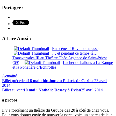
Partager :
À Lire Aussi :
En scènes ! Revue de presse
… et pendant ce temps-là…
Transversales III au Théâtre Théo Argence de Saint-Priest
(69)
Lâcher de ballons à La Rampe
et la Ponatière d’Echirolles
Actualité
Billet précédent
16 mai : hip-hop au Polaris de Corbas
23 avril
2014
Billet suivant
10 mai : Nathalie Dessay à Evian
25 avril 2014
à propos
Il y a forcément un théâtre du Groupe des 20 à côté de chez vous.
Pour vous donner envie de pousser la porte, voici un aperçu de leur