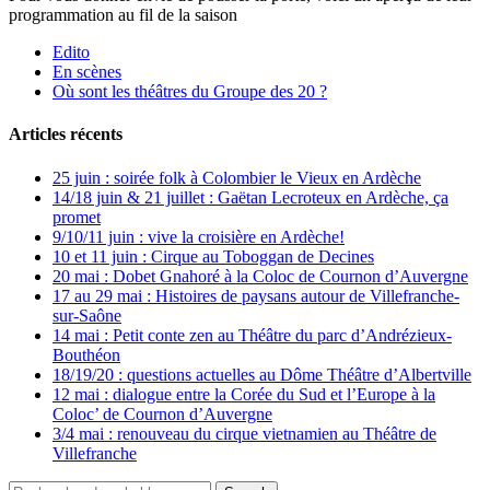
programmation au fil de la saison
Edito
En scènes
Où sont les théâtres du Groupe des 20 ?
Articles récents
25 juin : soirée folk à Colombier le Vieux en Ardèche
14/18 juin & 21 juillet : Gaëtan Lecroteux en Ardèche, ça
promet
9/10/11 juin : vive la croisière en Ardèche!
10 et 11 juin : Cirque au Toboggan de Decines
20 mai : Dobet Gnahoré à la Coloc de Cournon d’Auvergne
17 au 29 mai : Histoires de paysans autour de Villefranche-
sur-Saône
14 mai : Petit conte zen au Théâtre du parc d’Andrézieux-
Bouthéon
18/19/20 : questions actuelles au Dôme Théâtre d’Albertville
12 mai : dialogue entre la Corée du Sud et l’Europe à la
Coloc’ de Cournon d’Auvergne
3/4 mai : renouveau du cirque vietnamien au Théâtre de
Villefranche