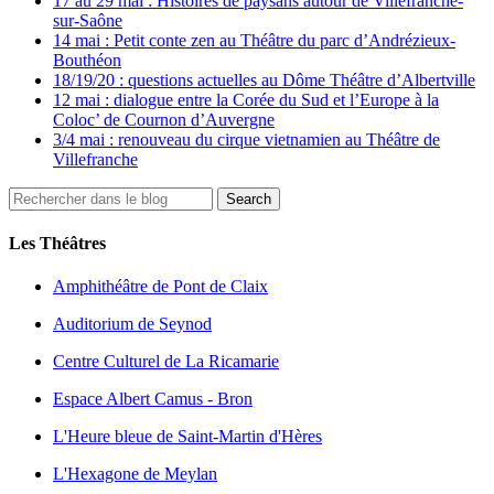
17 au 29 mai : Histoires de paysans autour de Villefranche-
sur-Saône
14 mai : Petit conte zen au Théâtre du parc d’Andrézieux-
Bouthéon
18/19/20 : questions actuelles au Dôme Théâtre d’Albertville
12 mai : dialogue entre la Corée du Sud et l’Europe à la
Coloc’ de Cournon d’Auvergne
3/4 mai : renouveau du cirque vietnamien au Théâtre de
Villefranche
Les Théâtres
Amphithéâtre de Pont de Claix
Auditorium de Seynod
Centre Culturel de La Ricamarie
Espace Albert Camus - Bron
L'Heure bleue de Saint-Martin d'Hères
L'Hexagone de Meylan