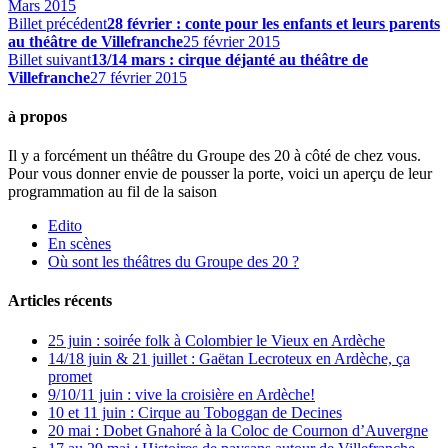
Mars 2015
Billet précédent
28 février : conte pour les enfants et leurs parents
au théâtre de Villefranche
25 février 2015
Billet suivant
13/14 mars : cirque déjanté au théâtre de
Villefranche
27 février 2015
à propos
Il y a forcément un théâtre du Groupe des 20 à côté de chez vous.
Pour vous donner envie de pousser la porte, voici un aperçu de leur
programmation au fil de la saison
Edito
En scènes
Où sont les théâtres du Groupe des 20 ?
Articles récents
25 juin : soirée folk à Colombier le Vieux en Ardèche
14/18 juin & 21 juillet : Gaëtan Lecroteux en Ardèche, ça
promet
9/10/11 juin : vive la croisière en Ardèche!
10 et 11 juin : Cirque au Toboggan de Decines
20 mai : Dobet Gnahoré à la Coloc de Cournon d’Auvergne