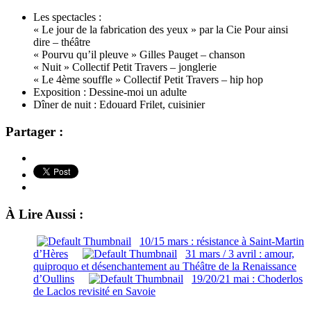
Les spectacles :
« Le jour de la fabrication des yeux » par la Cie Pour ainsi
dire – théâtre
« Pourvu qu’il pleuve » Gilles Pauget – chanson
« Nuit » Collectif Petit Travers – jonglerie
« Le 4ème souffle » Collectif Petit Travers – hip hop
Exposition : Dessine-moi un adulte
Dîner de nuit : Edouard Frilet, cuisinier
Partager :
À Lire Aussi :
10/15 mars : résistance à Saint-Martin
d’Hères
31 mars / 3 avril : amour,
quiproquo et désenchantement au Théâtre de la Renaissance
d’Oullins
19/20/21 mai : Choderlos
de Laclos revisité en Savoie