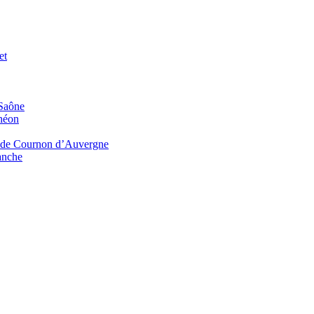
et
-Saône
théon
c’ de Cournon d’Auvergne
anche