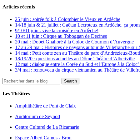
Articles récents
25 juin : soirée folk à Colombier le Vieux en Ardèche
14/18 juin & 21 juillet : Gaëtan Lecroteux en Ardèche, ça prom
9/10/11 juin : vive la croisière en Ardèche!
10 et 11 juin : Cirque au Toboggan de Decines
20 mai : Dobet Gnahoré à la Coloc de Cournon d’Auvergne
17 au 29 mai : Histoires de paysans autour de Villefranche-sur
14 mai : Petit conte zen au Théâtre du parc d’Andrézieux-Bou
18/19/20 : questions actuelles au Dôme Théâtre d’Albertville
12 mai : dialogue entre la Corée du Sud et l’Europe à la Colo
3/4 mai : renouveau du cirque vietnamien au Théâtre de Villefr
Les Théâtres
Amphithéâtre de Pont de Claix
Auditorium de Seynod
Centre Culturel de La Ricamarie
Espace Albert Camus - Bron