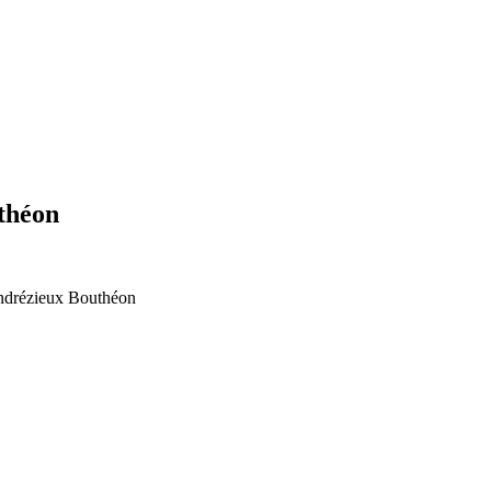
uthéon
drézieux Bouthéon