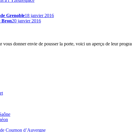
wns à l’Yzeurespace
0 de Grenoble
18 janvier 2016
e Bron
20 janvier 2016
r vous donner envie de pousser la porte, voici un aperçu de leur progra
et
-Saône
théon
c’ de Cournon d’Auvergne