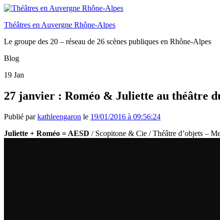
Théâtres en Auvergne Rhône-Alpes
Le groupe des 20 – réseau de 26 scènes publiques en Rhône-Alpes
Blog
19
Jan
27 janvier : Roméo & Juliette au théâtre
Publié par
kathleengaron
le
19/01/2016 à 09:56:24
Juliette + Roméo = AESD
/ Scopitone & Cie / Théâtre d’objets – M