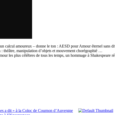
e un calcul amoureux – donne le ton : AESD pour Amour éternel sans div
tion : théâtre, manipulation d’objets et mouvement chorégraphié …
amour les plus célèbres de tous les temps, un hommage à Shakespeare réali
ques a dit » à la Coloc de Cournon d’Auvergne