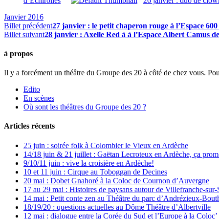
d’Echirolles
26 janvier : duo de clo
Janvier 2016
Billet précédent
27 janvier : le petit chaperon rouge à l’Espace 60
Billet suivant
28 janvier : Axelle Red à à l’Espace Albert Camus d
à propos
Il y a forcément un théâtre du Groupe des 20 à côté de chez vous. Pou
Edito
En scènes
Où sont les théâtres du Groupe des 20 ?
Articles récents
25 juin : soirée folk à Colombier le Vieux en Ardèche
14/18 juin & 21 juillet : Gaëtan Lecroteux en Ardèche, ça prom
9/10/11 juin : vive la croisière en Ardèche!
10 et 11 juin : Cirque au Toboggan de Decines
20 mai : Dobet Gnahoré à la Coloc de Cournon d’Auvergne
17 au 29 mai : Histoires de paysans autour de Villefranche-sur
14 mai : Petit conte zen au Théâtre du parc d’Andrézieux-Bou
18/19/20 : questions actuelles au Dôme Théâtre d’Albertville
12 mai : dialogue entre la Corée du Sud et l’Europe à la Colo