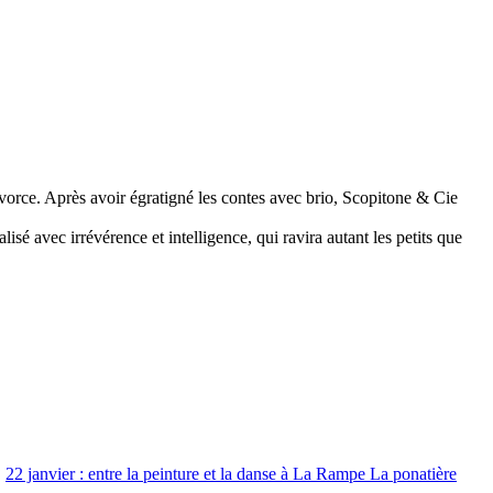
orce. Après avoir égratigné les contes avec brio, Scopitone & Cie
sé avec irrévérence et intelligence, qui ravira autant les petits que
22 janvier : entre la peinture et la danse à La Rampe La ponatière