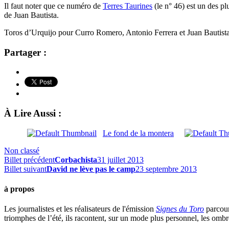
Il faut noter que ce numéro de
Terres Taurines
(le n° 46) est un des pl
de Juan Bautista.
Toros d’Urquijo pour Curro Romero, Antonio Ferrera et Juan Bautista
Partager :
À Lire Aussi :
Le fond de la montera
Non classé
Billet précédent
Corbachista
31 juillet 2013
Billet suivant
David ne lève pas le camp
23 septembre 2013
à propos
Les journalistes et les réalisateurs de l'émission
Signes du Toro
parcour
triomphes de l’été, ils racontent, sur un mode plus personnel, les ombre