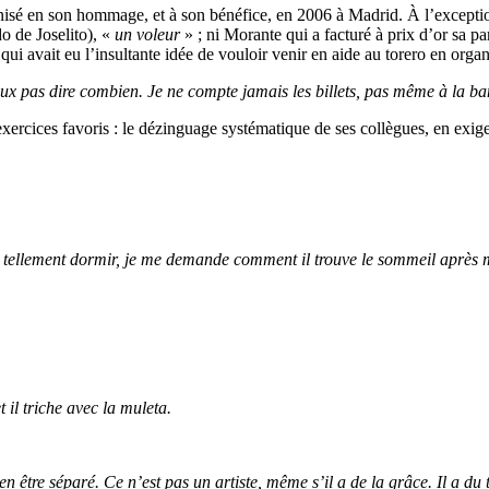
ganisé en son hommage, et à son bénéfice, en 2006 à Madrid. À l’except
o de Joselito), «
un voleur
» ; ni Morante qui a facturé à prix d’or sa p
 avait eu l’insultante idée de vouloir venir en aide au torero en organ
eux pas dire combien. Je ne compte jamais les billets, pas même à la b
 exercices favoris : le dézinguage systématique de ses collègues, en exige
me tellement dormir, je me demande comment il trouve le sommeil après m
 il triche avec la muleta.
en être séparé. Ce n’est pas un artiste, même s’il a de la grâce. Il a du 