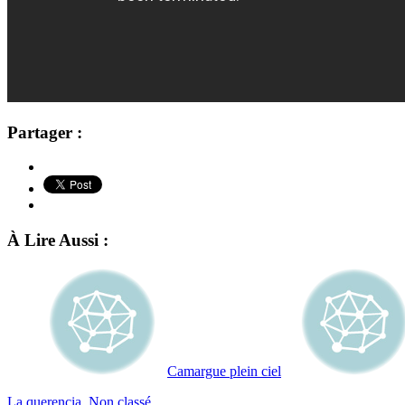
Partager :
À Lire Aussi :
Camargue plein ciel
La querencia
,
Non classé