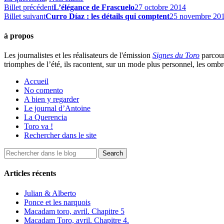
Billet précédent
L’élégance de Frascuelo
27 octobre 2014
Billet suivant
Curro Díaz : les détails qui comptent
25 novembre 20
à propos
Les journalistes et les réalisateurs de l'émission
Signes du Toro
parcour
triomphes de l’été, ils racontent, sur un mode plus personnel, les ombre
Accueil
No comento
A bien y regarder
Le journal d’Antoine
La Querencia
Toro va !
Rechercher dans le site
Articles récents
Julian & Alberto
Ponce et les narquois
Macadam toro, avril. Chapitre 5
Macadam Toro, avril. Chapitre 4.