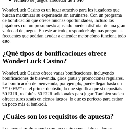
Número de juegos: alrededor de 1,840
WonderLuck Casino es un lugar atractivo para los jugadores que
buscan maximizar su experiencia sin arruinarse. Con un programa
de bonificación que ofrece muchas oportunidades, incluso los
jugadores con un presupuesto ajustado pueden disfrutar de una gran
variedad de juegos. En este artículo, responderé algunas preguntas
frecuentes que podrían ayudar a entender mejor cómo funciona todo
esto.
¿Qué tipos de bonificaciones ofrece
WonderLuck Casino?
WonderLuck Casino ofrece varias bonificaciones, incluyendo
bonificaciones de bienvenida, giros gratis y promociones regulares.
La bonificación de bienvenida, por ejemplo, puede llegar hasta un
**100%** en el primer depósito, lo que significa que si depositáis
50 EUR, recibiréis 50 EUR adicionales para jugar. También suelen
ofrecer giros gratis en ciertos juegos, lo que es perfecto para estirar
un poco más el bankroll.
¿Cuáles son los requisitos de apuesta?
Los requisitos de apuesta son una parte esencial de cualquier