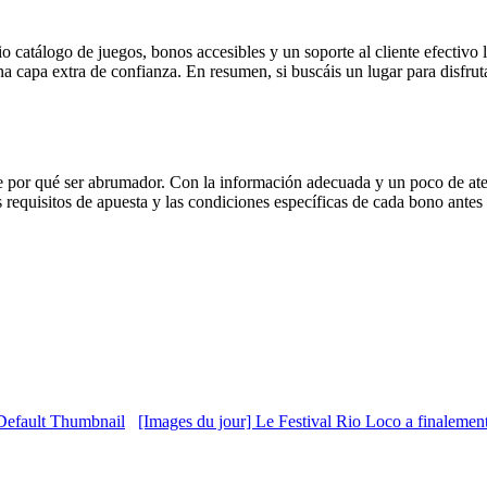
atálogo de juegos, bonos accesibles y un soporte al cliente efectivo 
a capa extra de confianza. En resumen, si buscáis un lugar para disfru
por qué ser abrumador. Con la información adecuada y un poco de atenci
 requisitos de apuesta y las condiciones específicas de cada bono antes 
[Images du jour] Le Festival Rio Loco a finalemen