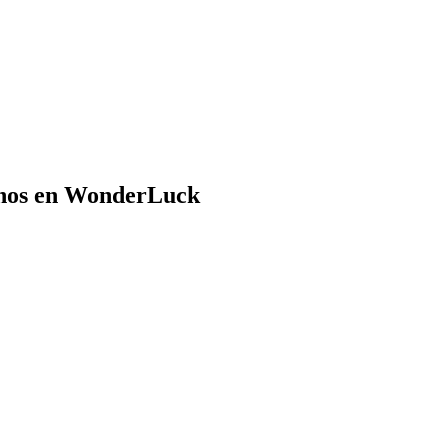
onos en WonderLuck