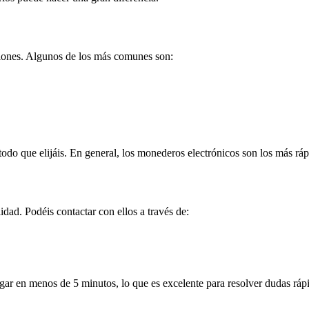
ciones. Algunos de los más comunes son:
todo que elijáis. En general, los monederos electrónicos son los más ráp
idad. Podéis contactar con ellos a través de:
legar en menos de 5 minutos, lo que es excelente para resolver dudas rá