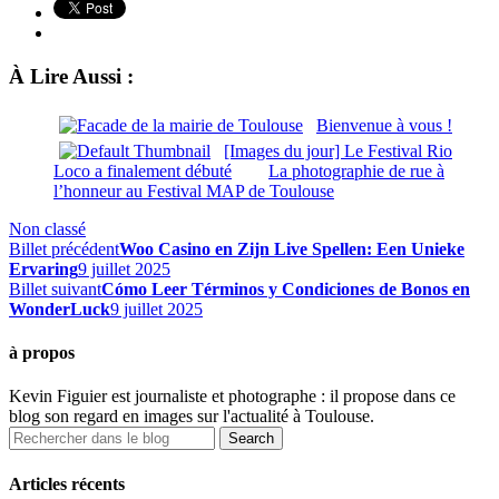
À Lire Aussi :
Bienvenue à vous !
[Images du jour] Le Festival Rio
Loco a finalement débuté
La photographie de rue à
l’honneur au Festival MAP de Toulouse
Non classé
Billet précédent
Woo Casino en Zijn Live Spellen: Een Unieke
Ervaring
9 juillet 2025
Billet suivant
Cómo Leer Términos y Condiciones de Bonos en
WonderLuck
9 juillet 2025
à propos
Kevin Figuier est journaliste et photographe : il propose dans ce
blog son regard en images sur l'actualité à Toulouse.
Articles récents