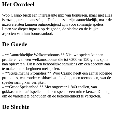
Het Oordeel
Woo Casino biedt een interessante mix van bonussen, maar niet alles
is rozengeur en maneschijn. De bonussen zijn aantrekkelijk, maar de
inzetvereisten kunnen ontmoedigend zijn voor sommige spelers.
Laten we dieper ingaan op de goede, de slechte en de lelijke
aspecten van hun bonusaanbod.
De Goede
– **Aantrekkelijke Welkomstbonus:** Nieuwe spelers kunnen
profiteren van een welkomstbonus die tot €300 en 150 gratis spins
kan opleveren. Dit is een behoorlijke stimulans om een account aan
te maken en te beginnen met spelen.
– **Regelmatige Promoties:** Woo Casino heeft een aantal lopende
promoties, waaronder cashback-aanbiedingen en toernooien, wat de
speelervaring kan verrijken.
– **Groot Spelaanbod:** Met ongeveer 1.840 spellen, van
gokkasten tot tafelspellen, hebben spelers een ruime keuze. Dit helpt
om de variëteit te behouden en de betrokkenheid te vergroten.
De Slechte