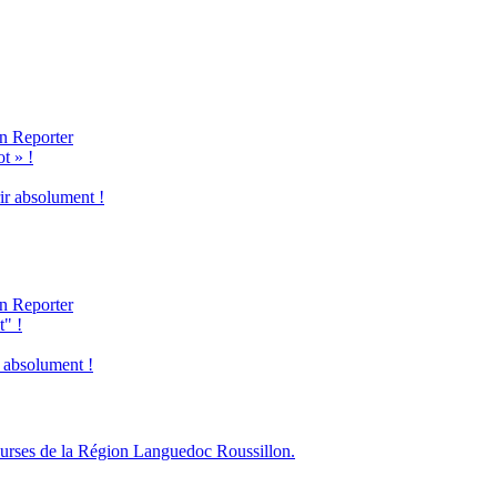
n Reporter
t » !
ir absolument !
n Reporter
t" !
r absolument !
courses de la Région Languedoc Roussillon.