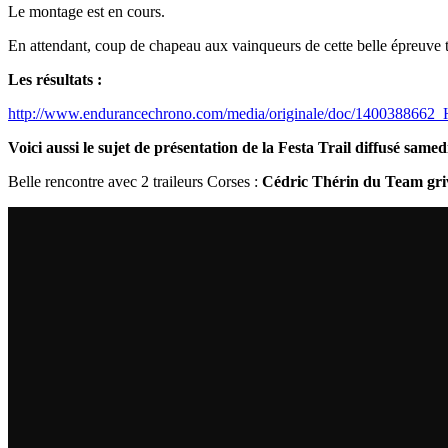
Le montage est en cours.
En attendant, coup de chapeau aux vainqueurs de cette belle épreuve t
Les résultats :
http://www.endurancechrono.com/media/originale/doc/1400388
Voici aussi
le sujet de présentation de la Festa Trail diffusé sam
Belle rencontre avec 2 traileurs Corses :
Cédric Thérin du Team griv