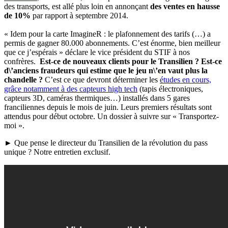
des transports, est allé plus loin en annonçant
des ventes en hausse
de 10%
par rapport à septembre 2014.
« Idem pour la carte ImagineR : le plafonnement des tarifs (…) a
permis de gagner 80.000 abonnements. C’est énorme, bien meilleur
que ce j’espérais » déclare le vice président du STIF à nos
confrères.
Est-ce de nouveaux clients pour le Transilien ? Est-ce
d\’anciens fraudeurs qui estime que le jeu n\’en vaut plus la
chandelle ?
C’est ce que devront déterminer les
études en cours,
grâce notamment à des capteurs high tech
(tapis électroniques,
capteurs 3D, caméras thermiques…) installés dans 5 gares
franciliennes depuis le mois de juin. Leurs premiers résultats sont
attendus pour début octobre. Un dossier à suivre sur « Transportez-
moi ».
► Que pense le directeur du Transilien de la révolution du pass
unique ? Notre entretien exclusif.