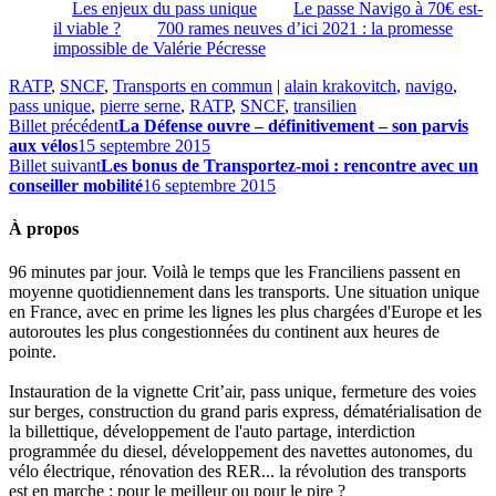
Les enjeux du pass unique
Le passe Navigo à 70€ est-
il viable ?
700 rames neuves d’ici 2021 : la promesse
impossible de Valérie Pécresse
RATP
,
SNCF
,
Transports en commun
|
alain krakovitch
,
navigo
,
pass unique
,
pierre serne
,
RATP
,
SNCF
,
transilien
Billet précédent
La Défense ouvre – définitivement – son parvis
aux vélos
15 septembre 2015
Billet suivant
Les bonus de Transportez-moi : rencontre avec un
conseiller mobilité
16 septembre 2015
À propos
96 minutes par jour. Voilà le temps que les Franciliens passent en
moyenne quotidiennement dans les transports. Une situation unique
en France, avec en prime les lignes les plus chargées d'Europe et les
autoroutes les plus congestionnées du continent aux heures de
pointe.
Instauration de la vignette Crit’air, pass unique, fermeture des voies
sur berges, construction du grand paris express, dématérialisation de
la billettique, développement de l'auto partage, interdiction
programmée du diesel, développement des navettes autonomes, du
vélo électrique, rénovation des RER... la révolution des transports
est en marche : pour le meilleur ou pour le pire ?