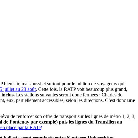
 bien sûr, mais aussi et surtout pour le million de voyageurs qui
5 juillet au 23 août
. Cette fois, la RATP voit beaucoup plus grand,
 inclus.
Les stations suivantes seront donc fermées : Charles de
, eux, partiellement accessibles, selon les directions. C’est donc
une
vu de renforcer son offre de transport sur les lignes de métro 1, 2, 3,
de Fontenay par exemple) puis les lignes du Transilien au
 en place par la RATP
.
et ballast seront remplacés entre Nanterre-Université et