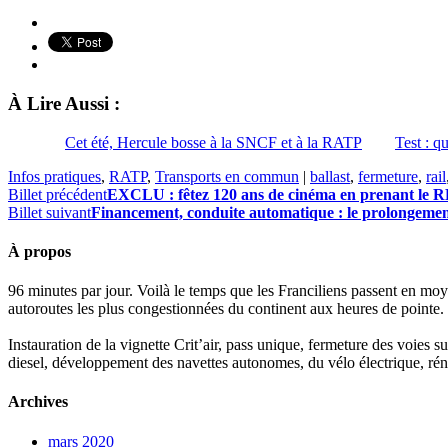
À Lire Aussi :
Cet été, Hercule bosse à la SNCF et à la RATP
Test : q
Infos pratiques
,
RATP
,
Transports en commun
|
ballast
,
fermeture
,
rail
Billet précédent
EXCLU : fêtez 120 ans de cinéma en prenant le 
Billet suivant
Financement, conduite automatique : le prolongemen
À propos
96 minutes par jour. Voilà le temps que les Franciliens passent en moy
autoroutes les plus congestionnées du continent aux heures de pointe.
Instauration de la vignette Crit’air, pass unique, fermeture des voies 
diesel, développement des navettes autonomes, du vélo électrique, réno
Archives
mars 2020