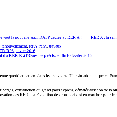
ue vaut la nouvelle appli RATP dédiée au RER A ?
RER A : la sema
,
renouvellement
,
rer A
,
rerA
,
travaux
RER D
26 janvier 2016
t du RER E à l’Ouest se précise enfin
10 février 2016
enne quotidiennement dans les transports. Une situation unique en Franc
sur berges, construction du grand paris express, dématérialisation de la 
vation des RER... la révolution des transports est en marche : pour le m