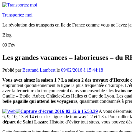
Transportez moi
La révolution des transports en Ile de France comme vous ne l'avez ja
Blog
09
Fév
Les grandes vacances – laborieuses – du 
Publié par
Bertrand Lambert
le
09/02/2016 à 15:44:18
Vous avez aimez la saison 1 ? La saison 2 des travaux d’Hercule
empruntent quotidiennement la ligne la plus fréquentée d’Europe. L’été
avec la fermeture du tronçon central dans son ensemble :
les trains n
Gaulle – Etoile, Auber, Châtelet-Les Halles et Gare de Lyon. Les quais
belle pagaille qui attend les voyageurs
, quasiment condamnés à pren
A vous désormais 
6, 9, 10, 13 et 14 et sur les lignes de tramway T2 et T3a. Pour rallier
départ de Saint Lazare
.
Histoire d’éviter tout stress, vous pouvez dès
Cette fermeture intervient dans le cadre d’un vaste programme de ren