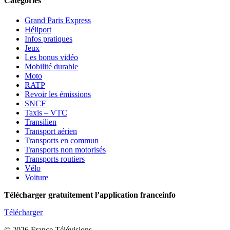
Catégories
Grand Paris Express
Héliport
Infos pratiques
Jeux
Les bonus vidéo
Mobilité durable
Moto
RATP
Revoir les émissions
SNCF
Taxis – VTC
Transilien
Transport aérien
Transports en commun
Transports non motorisés
Transports routiers
Vélo
Voiture
Télécharger gratuitement l’application franceinfo
Télécharger
© 2026 France Télévisions