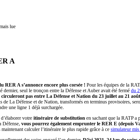
mais lue
RER A
 du RER A s’annonce encore plus corsée !
Pour les équipes de la RATP
 dernier, seul le tronçon entre la Défense et Auber avait été fermé
du 2
e circuleront pas entre La Défense et Nation du 23 juillet au 21 août
 de La Défense et de Nation, transformés en terminus provisoires, seront
dre une ligne 1 déjà surchargée.
d’élaborer votre
itinéraire de substitution
en sachant que la RATP a pré
 la Défense,
vous pourrez également emprunter le RER E (depuis Val 
 maintenant calculer l’itinéraire le plus rapide grâce à ce
simulateur mis
ouvellement des voies engagé l’an dernier.
D’ici 2021, 24 km de voies 