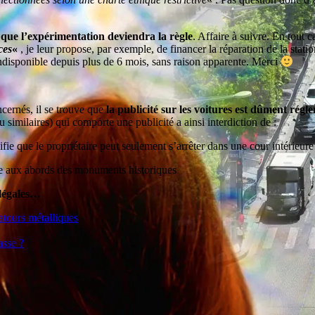
er que l’expérimentation deviendra la règle
. Affaire à suivre. En tout 
ces
«
, je leur propose, par exemple, de financer la réparation de la stat
indisponible depuis plus de 6 mois, sans raison apparente. Merci
cernés, il se trouve que
la publicité sur les voitures est dûment rég
 similaires) qui comporte une publicité a ainsi interdiction de :
nifie que le propriétaire peut seulement s’arrêter dans une cour intérieu
mme aux abords des monuments historiques
llégales…
atours métalliques
asse ?