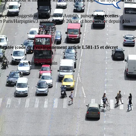
cas, petite suggestion à nos amis d’Autolib, puisque
les recettes
ion Paris/Harpignies/3 située dans le 20eme et hors service depuis plus
lementée (code de l’environnement article L581-15 et décret
re ou dans un parking souterrain