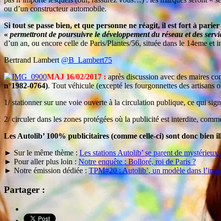
ou d’un constructeur automobile.
Si tout se passe bien, et que personne ne réagit, il est fort à pari
«
permettront de poursuivre le développement du réseau et des servi
d’un an, ou encore celle de Paris/Plantes/56, située dans le 14eme et 
Bertrand Lambert
@B_Lambert75
MAJ 16/02/2017 :
après discussion avec des maires con
n°1982-0764)
. Tout véhicule (excepté les fourgonnettes des artisans ou
1/ stationner sur une voie ouverte à la circulation publique, ce qui sig
2/ circuler dans les zones protégées où la publicité est interdite, co
Les Autolib’ 100% publicitaires (comme celle-ci) sont donc bien i
► Sur le même thème :
Les stations Autolib’ se parent de mystérieux 
► Pour aller plus loin :
Notre enquête : Bolloré, roi de Paris ?
► Notre émission dédiée :
TPM#20 : Autolib’, un modèle dans l’imp
Partager :