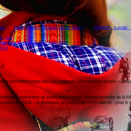
ues
Notre enquête : Bolloré, roi de Paris ?
TPM#20 : Autolib’, 
is
,
pub
24h/24 le week-end ?
8 octobre 2016
2016
enne quotidiennement dans les transports. Une situation unique en Franc
sur berges, construction du grand paris express, dématérialisation de la 
vation des RER... la révolution des transports est en marche : pour le m