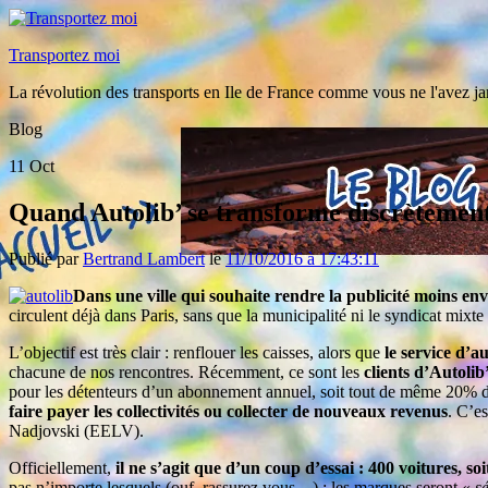
Transportez moi
La révolution des transports en Ile de France comme vous ne l'avez ja
Blog
11
Oct
Quand Autolib’ se transforme discrètement
Publié par
Bertrand Lambert
le
11/10/2016 à 17:43:11
Dans une ville qui souhaite rendre la publicité moins env
circulent déjà dans Paris, sans que la municipalité ni le syndicat mixt
L’objectif est très clair : renflouer les caisses, alors que
le service d’a
chacune de nos rencontres. Récemment, ce sont les
clients d’Autolib
pour les détenteurs d’un abonnement annuel, soit tout de même 20% d’a
faire payer les collectivités ou collecter de nouveaux revenus
. C’e
Nadjovski (EELV).
Officiellement,
il ne s’agit que d’un coup d’essai : 400 voitures, soi
pas n’importe lesquels (ouf, rassurez vous…) : les marques seront «
s