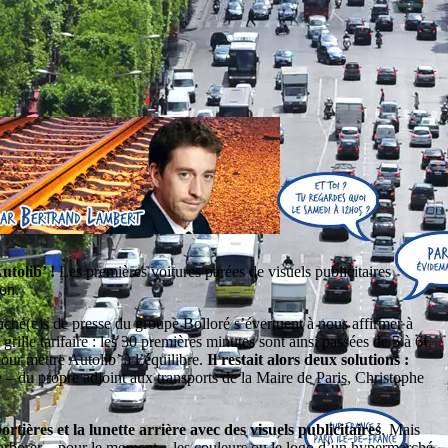
utolib’ !
Les premières voitures parées de visuels publicitaires
ion.
taché(e)s de presse du groupe Bolloré s’évertuent à nous affirmer à
a grille tarifaire : les 30 premières minutes sont ainsi passées de 5 à 6€
ur mettre Autolib’ à l’équilibre.
Il restait alors deux solutions :
e – du propre adjoint aux transports de la Maire de Paris, Christophe
rtières et la lunette arrière avec des visuels publicitaires
. Mais
’arborer – pour le moment – les couleurs ou le logo d’un hypermarché