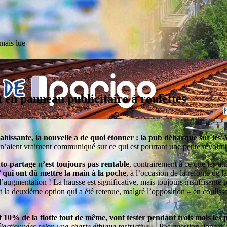
mais lue
 en panneau publicitaire à roulettes
ahissante, la nouvelle a de quoi étonner : la pub débarque sur les A
e n’aient vraiment communiqué sur ce qui est pourtant une petite révolut
uto-partage n’est toujours pas rentable
, contrairement à ce que les at
’ qui ont dû mettre la main à la poche
, à l’occasion de la refonte de l
ugmentation ! La hausse est significative, mais toujours insuffisante po
st la deuxième option qui a été retenue, malgré l’opposition – en couliss
t 10% de la flotte tout de même, vont tester pendant trois mois les po
électionnées selon une charte éthique restrictive
« . Pas question donc d