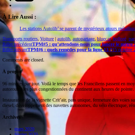
À Lire Aussi :
Les stations Autolib’ se parent de mystérieux atours métalliq
Transports routiers
,
Voiture
|
autolib
,
autopartage
,
bluecar
,
bolloré
,
par
Billet précédent
TPM#5 : qu’attendons-nous pour lancer le métro 
Billet suivant
TPM#6 : quels remèdes pour la ligne 13 ?
15 octobre 
Comments are closed.
À propos
96 minutes par jour. Voilà le temps que les Franciliens passent en moy
autoroutes les plus congestionnées du continent aux heures de pointe.
Instauration de la vignette Crit’air, pass unique, fermeture des voies 
diesel, développement des navettes autonomes, du vélo électrique, réno
Archives
mars 2020
février 2020